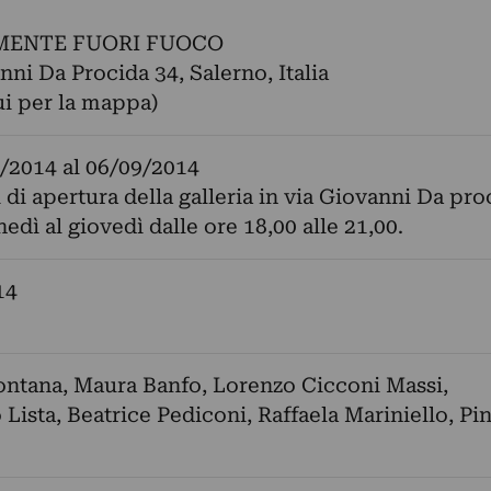
MENTE FUORI FUOCO
nni Da Procida 34, Salerno, Italia
ui per la mappa)
/2014
al
06/09/2014
i di apertura della galleria in via Giovanni Da pro
nedì al giovedì dalle ore 18,00 alle 21,00.
14
ontana
,
Maura Banfo
,
Lorenzo Cicconi Massi
,
 Lista
,
Beatrice Pediconi
,
Raffaela Mariniello
,
Pi