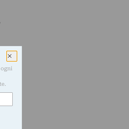
e
 ogni
e
te.