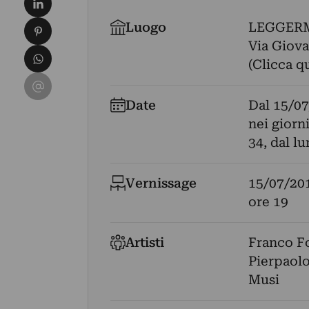
Condividi su Pinterest
Luogo
LEGGER
Via Giova
Condividi su WhatsApp
(Clicca q
Condividi su Email
Date
Dal
15/07
nei giorn
34, dal lu
Vernissage
15/07/20
ore 19
Artisti
Franco F
Pierpaolo
Musi