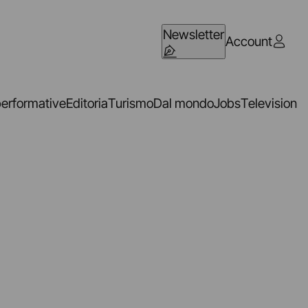
Newsletter
Account
performative
Editoria
Turismo
Dal mondo
Jobs
Television