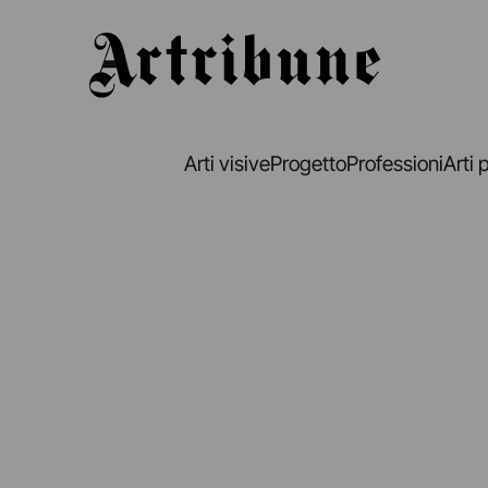
Artribune
Arti visive
Progetto
Professioni
Arti 