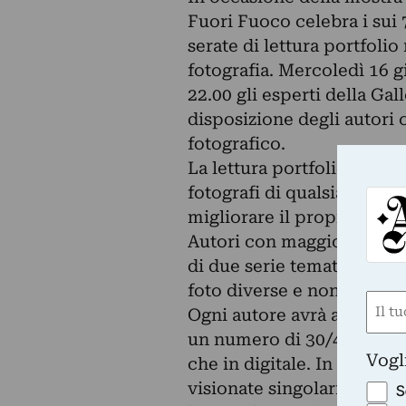
Fuori Fuoco celebra i sui 7
serate di lettura portfolio
fotografia. Mercoledì 16 g
22.00 gli esperti della Gal
disposizione degli autori 
fotografico.
La lettura portfolio è un
fotografi di qualsiasi live
migliorare il proprio lavoro
Autori con maggiore espe
di due serie tematiche; i 
foto diverse e non legate 
Nom
Ogni autore avrà a dispos
(Requ
un numero di 30/40 fotog
First
Vogl
che in digitale. In entramb
visionate singolarmente. P
S