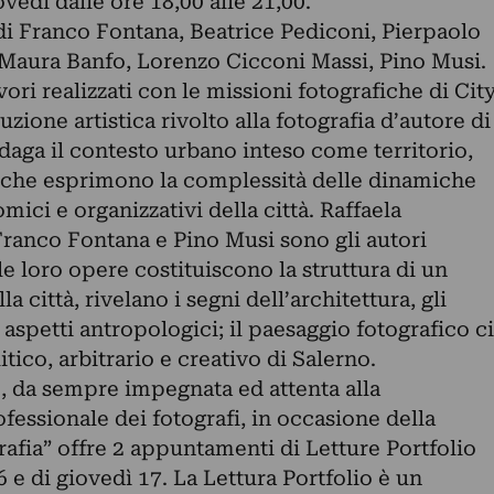
vedì dalle ore 18,00 alle 21,00.
di Franco Fontana, Beatrice Pediconi, Pierpaolo
, Maura Banfo, Lorenzo Cicconi Massi, Pino Musi.
vori realizzati con le missioni fotografiche di Cit
zione artistica rivolto alla fotografia d’autore di
daga il contesto urbano inteso come territorio,
 che esprimono la complessità delle dinamiche
mici e organizzativi della città. Raffaela
Franco Fontana e Pino Musi sono gli autori
le loro opere costituiscono la struttura di un
 città, rivelano i segni dell’architettura, gli
 aspetti antropologici; il paesaggio fotografico ci
tico, arbitrario e creativo di Salerno.
 da sempre impegnata ed attenta alla
fessionale dei fotografi, in occasione della
afia” offre 2 appuntamenti di Letture Portfolio
 e di giovedì 17. La Lettura Portfolio è un