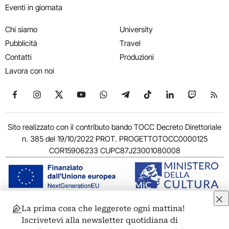
Eventi in giornata
Chi siamo
University
Pubblicità
Travel
Contatti
Produzioni
Lavora con noi
Seguici su Facebook
Seguici su Instagram
Seguici su X
Seguici su YouTube
Seguici su WhatsApp
Seguici su Telegram
Seguici su TikTok
Seguici su Link
Seguici su
Segui
Sito realizzato con il contributo bando TOCC Decreto Direttoriale
n. 385 del 19/10/2022 PROT. PROGETTOTOCC0000125
COR15906233 CUPC87J23001080008
La prima cosa che leggerete ogni mattina!
© 2011-2026 ARTRIBUNE srl – Corso Vittorio Emanuele II, 287 –
Iscrivetevi alla newsletter quotidiana di
00186 Roma - P.I. 11381581005