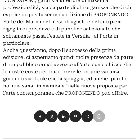
MONDADORI, garanzia ulteriore di massima
professionalità, sia da parte di chi organizza che di chi
espone in questa seconda edizione di PROPONENDO.
Forte dei Marmi nel mese di agosto è nel suo pieno
rigoglìo di presenze e di pubblico selezionato che
solitamente passa l’estate in Versilia , al Forte in
particolare.
Anche quest'anno, dopo il successo della prima
edizione, ci aspettiamo quindi molte presenze da parte
di un pubblico ormai avvezzo all’arte come chi sceglie
le nostre coste per trascorrere le proprie vacanze
godendo sia il sole che la spiaggia, ed anche, perché
no, una sana “immersione” nelle nuove proposte per
l’arte contemporanea che PROPONENDO può offrire.
Condividi su Facebook
Condividi su X
Condividi su LinkedIn
Condividi su Pinterest
Condividi su WhatsApp
Condividi su Email