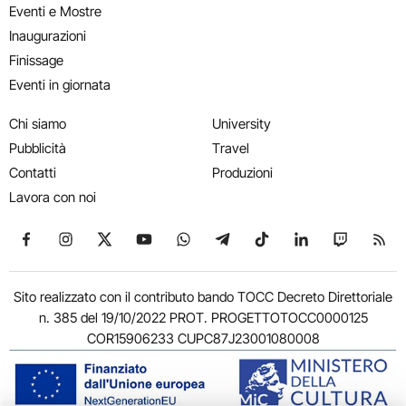
Eventi e Mostre
Inaugurazioni
Finissage
Eventi in giornata
Chi siamo
University
Pubblicità
Travel
Contatti
Produzioni
Lavora con noi
Seguici su Facebook
Seguici su Instagram
Seguici su X
Seguici su YouTube
Seguici su WhatsApp
Seguici su Telegram
Seguici su TikTok
Seguici su Link
Seguici su
Segui
Sito realizzato con il contributo bando TOCC Decreto Direttoriale
n. 385 del 19/10/2022 PROT. PROGETTOTOCC0000125
COR15906233 CUPC87J23001080008