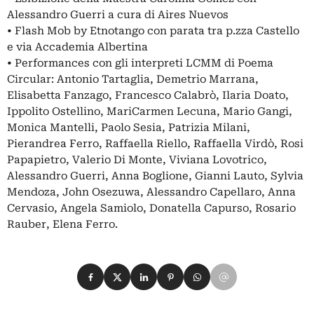
Alessandro Guerri a cura di Aires Nuevos
• Flash Mob by Etnotango con parata tra p.zza Castello
e via Accademia Albertina
• Performances con gli interpreti LCMM di Poema
Circular: Antonio Tartaglia, Demetrio Marrana,
Elisabetta Fanzago, Francesco Calabrò, Ilaria Doato,
Ippolito Ostellino, MariCarmen Lecuna, Mario Gangi,
Monica Mantelli, Paolo Sesia, Patrizia Milani,
Pierandrea Ferro, Raffaella Riello, Raffaella Virdò, Rosi
Papapietro, Valerio Di Monte, Viviana Lovotrico,
Alessandro Guerri, Anna Boglione, Gianni Lauto, Sylvia
Mendoza, John Osezuwa, Alessandro Capellaro, Anna
Cervasio, Angela Samiolo, Donatella Capurso, Rosario
Rauber, Elena Ferro.
Condividi su Facebook
Condividi su X
Condividi su LinkedIn
Condividi su Pinterest
Condividi su WhatsApp
Condividi su Email