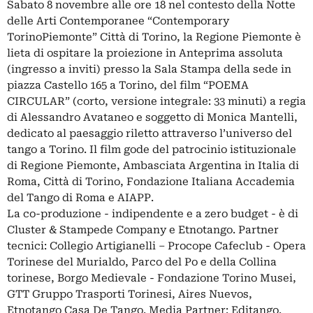
Sabato 8 novembre alle ore 18 nel contesto della Notte
delle Arti Contemporanee “Contemporary
TorinoPiemonte” Città di Torino, la Regione Piemonte è
lieta di ospitare la proiezione in Anteprima assoluta
(ingresso a inviti) presso la Sala Stampa della sede in
piazza Castello 165 a Torino, del film “POEMA
CIRCULAR” (corto, versione integrale: 33 minuti) a regia
di Alessandro Avataneo e soggetto di Monica Mantelli,
dedicato al paesaggio riletto attraverso l’universo del
tango a Torino. Il film gode del patrocinio istituzionale
di Regione Piemonte, Ambasciata Argentina in Italia di
Roma, Città di Torino, Fondazione Italiana Accademia
del Tango di Roma e AIAPP.
La co-produzione - indipendente e a zero budget - è di
Cluster & Stampede Company e Etnotango. Partner
tecnici: Collegio Artigianelli – Procope Cafeclub - Opera
Torinese del Murialdo, Parco del Po e della Collina
torinese, Borgo Medievale - Fondazione Torino Musei,
GTT Gruppo Trasporti Torinesi, Aires Nuevos,
Etnotango Casa De Tango. Media Partner: Editango.