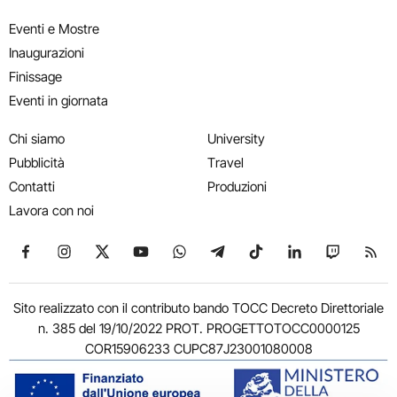
Eventi e Mostre
Inaugurazioni
Finissage
Eventi in giornata
Chi siamo
University
Pubblicità
Travel
Contatti
Produzioni
Lavora con noi
Seguici su Facebook
Seguici su Instagram
Seguici su X
Seguici su YouTube
Seguici su WhatsApp
Seguici su Telegram
Seguici su TikTok
Seguici su Link
Seguici su
Segui
Sito realizzato con il contributo bando TOCC Decreto Direttoriale
n. 385 del 19/10/2022 PROT. PROGETTOTOCC0000125
COR15906233 CUPC87J23001080008