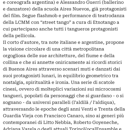
e coreografa argentina) e Alessandro Guerri (ballerino
e danzatore) della scuola Aires Nuevos, già protagonisti
del film. Segue flashmob e performance di teatrodanza
della LCMM con “street tango” a cura di Etnotango a
cui partecipano anche tutti i tangueros protagonisti
della pellicola.
Il corto d’autore, tra note italiane e argentine, propone
la visione circolare di una città metropolitana
orgogliosa delle sue architetture, del fiume e della
collina e che si annette oniricamente ai ricordi storici
di Buenos Aires attraverso scenari muti e danzati dai
suoi protagonisti lunari, in equilibrio geometrico tra
nostalgia, spiritualità e ironia. Una serie di scatole
cinesi, ovvero di molteplici variazioni sui microcosmi
tangueri, popolati da personaggi che si guardano - o si
sognano - da universi paralleli (l’aldilà / l’aldiqua),
attraversando le epoche degli anni Venti e Trenta della
Guardia Vieja con Francisco Canaro, sino ai generi più
contemporanei di Litto Nebbia, Roberto Goyeneche,
Adriana Varela o degli attuali TorinoVocalEnsamble e