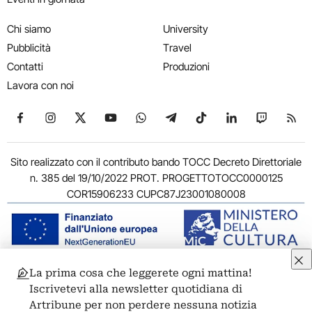
Chi siamo
University
Pubblicità
Travel
Contatti
Produzioni
Lavora con noi
Seguici su Facebook
Seguici su Instagram
Seguici su X
Seguici su YouTube
Seguici su WhatsApp
Seguici su Telegram
Seguici su TikTok
Seguici su Link
Seguici su
Segui
Sito realizzato con il contributo bando TOCC Decreto Direttoriale
n. 385 del 19/10/2022 PROT. PROGETTOTOCC0000125
COR15906233 CUPC87J23001080008
La prima cosa che leggerete ogni mattina!
© 2011-2026 ARTRIBUNE srl – Corso Vittorio Emanuele II, 287 –
Iscrivetevi alla newsletter quotidiana di
00186 Roma - P.I. 11381581005
Artribune per non perdere nessuna notizia
Privacy: Responsabile della protezione dei dati personali