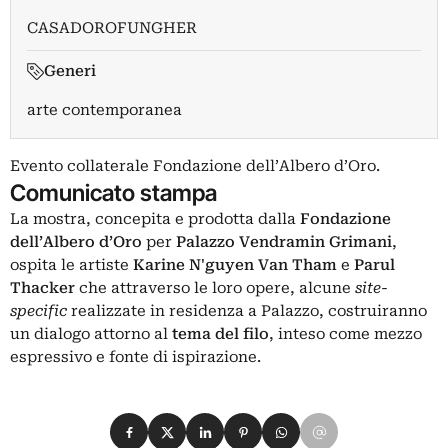
CASADOROFUNGHER
Generi
arte contemporanea
Evento collaterale Fondazione dell’Albero d’Oro.
Comunicato stampa
La mostra, concepita e prodotta dalla
Fondazione
dell’Albero d’Oro
per
Palazzo Vendramin Grimani
,
ospita le artiste
Karine N'guyen Van Tham
e
Parul
Thacker
che attraverso le loro opere, alcune
site-
specific
realizzate in residenza a Palazzo, costruiranno
un dialogo attorno al
tema del
filo
, inteso come mezzo
espressivo e fonte di ispirazione.
Condividi su Facebook
Condividi su X
Condividi su LinkedIn
Condividi su Pinterest
Condividi su WhatsApp
Condividi su Email