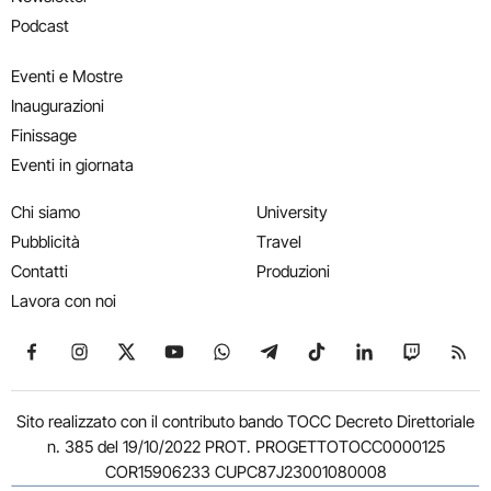
Podcast
Eventi e Mostre
Inaugurazioni
Finissage
Eventi in giornata
Chi siamo
University
Pubblicità
Travel
Contatti
Produzioni
Lavora con noi
Seguici su Facebook
Seguici su Instagram
Seguici su X
Seguici su YouTube
Seguici su WhatsApp
Seguici su Telegram
Seguici su TikTok
Seguici su Link
Seguici su
Segui
Sito realizzato con il contributo bando TOCC Decreto Direttoriale
n. 385 del 19/10/2022 PROT. PROGETTOTOCC0000125
COR15906233 CUPC87J23001080008