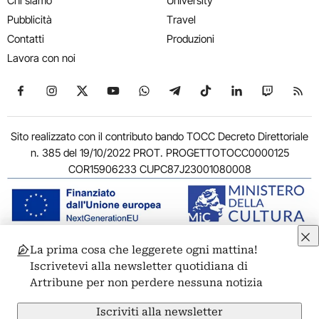
Chi siamo
University
Pubblicità
Travel
Contatti
Produzioni
Lavora con noi
Seguici su Facebook
Seguici su Instagram
Seguici su X
Seguici su YouTube
Seguici su WhatsApp
Seguici su Telegram
Seguici su TikTok
Seguici su Link
Seguici su
Segui
Sito realizzato con il contributo bando TOCC Decreto Direttoriale
n. 385 del 19/10/2022 PROT. PROGETTOTOCC0000125
COR15906233 CUPC87J23001080008
La prima cosa che leggerete ogni mattina!
© 2011-2026 ARTRIBUNE srl – Corso Vittorio Emanuele II, 287 –
Iscrivetevi alla newsletter quotidiana di
00186 Roma - P.I. 11381581005
Artribune per non perdere nessuna notizia
Privacy: Responsabile della protezione dei dati personali
ARTRIBUNE srl – Corso Vittorio Emanuele II, 287 – 00186 Roma
Iscriviti alla newsletter