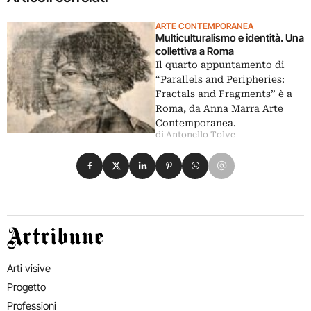
ARTE CONTEMPORANEA
Multiculturalismo e identità. Una
collettiva a Roma
Il quarto appuntamento di
“Parallels and Peripheries:
Fractals and Fragments” è a
Roma, da Anna Marra Arte
Contemporanea.
di Antonello Tolve
Condividi su Facebook
Condividi su X
Condividi su LinkedIn
Condividi su Pinterest
Condividi su WhatsApp
Condividi su Email
Artribune
Arti visive
Progetto
Professioni