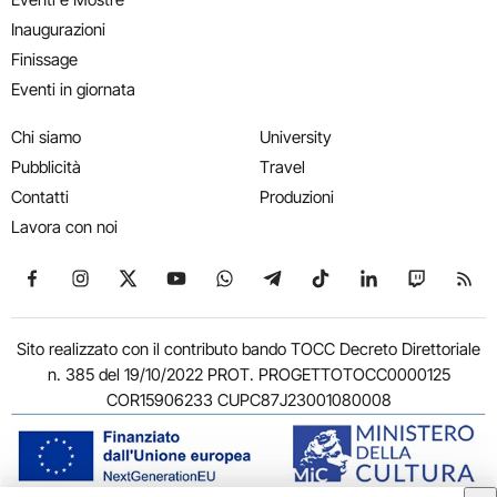
Inaugurazioni
Finissage
Eventi in giornata
Chi siamo
University
Pubblicità
Travel
Contatti
Produzioni
Lavora con noi
Seguici su Facebook
Seguici su Instagram
Seguici su X
Seguici su YouTube
Seguici su WhatsApp
Seguici su Telegram
Seguici su TikTok
Seguici su Link
Seguici su
Segui
Sito realizzato con il contributo bando TOCC Decreto Direttoriale
n. 385 del 19/10/2022 PROT. PROGETTOTOCC0000125
COR15906233 CUPC87J23001080008