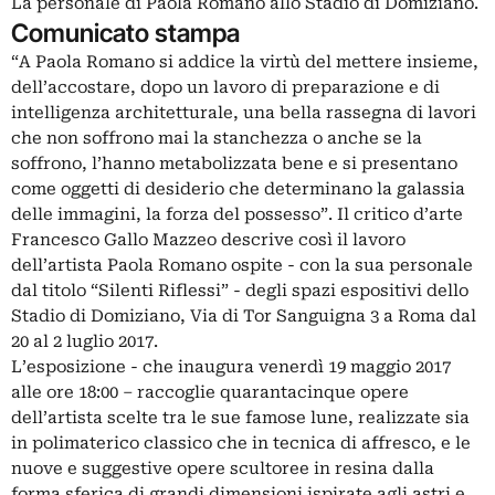
La personale di Paola Romano allo Stadio di Domiziano.
Comunicato stampa
“A Paola Romano si addice la virtù del mettere insieme,
dell’accostare, dopo un lavoro di preparazione e di
intelligenza architetturale, una bella rassegna di lavori
che non soffrono mai la stanchezza o anche se la
soffrono, l’hanno metabolizzata bene e si presentano
come oggetti di desiderio che determinano la galassia
delle immagini, la forza del possesso”. Il critico d’arte
Francesco Gallo Mazzeo descrive così il lavoro
dell’artista Paola Romano ospite - con la sua personale
dal titolo “Silenti Riflessi” - degli spazi espositivi dello
Stadio di Domiziano, Via di Tor Sanguigna 3 a Roma dal
20 al 2 luglio 2017.
L’esposizione - che inaugura venerdì 19 maggio 2017
alle ore 18:00 – raccoglie quarantacinque opere
dell’artista scelte tra le sue famose lune, realizzate sia
in polimaterico classico che in tecnica di affresco, e le
nuove e suggestive opere scultoree in resina dalla
forma sferica di grandi dimensioni ispirate agli astri e