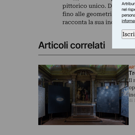
Artribun
pittorico unico. Dai Muri d
nel ris
fino alle geometrie cosmi
personal
informa
racconta la sua incessante 
Iscri
Articoli correlati
AR
Tr
Il
op
in
di