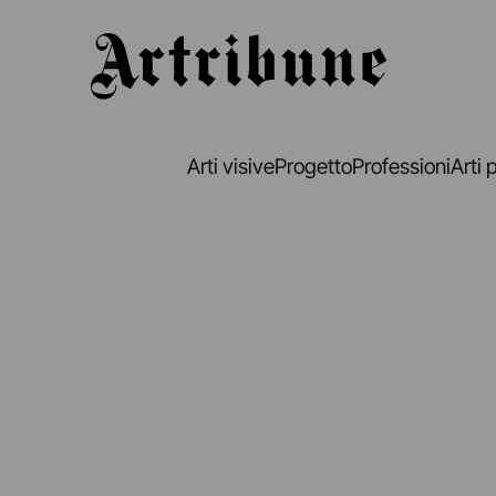
Artribune
Arti visive
Progetto
Professioni
Arti 