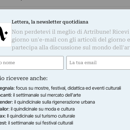
25
Lettera, la newsletter quotidiana
Non perdetevi il meglio di Artribune! Ricevi
giorno un'e-mail con gli articoli del giorno 
ttella
partecipa alla discussione sul mondo dell'ar
temporanea, personale
e
Email
gatorio)
(Obbligatorio)
io ricevere anche:
a carriera artistica di Oscar Piattella (1932-
egnala
: focus su mostre, festival, didattica ed eventi culturali
rasformare la materia e la luce in un linguaggio
ncanti
: il settimanale sul mercato dell'arte
ender
: il quindicinale sulla rigenerazione urbana
tampa
ailor
: il quindicinale su moda e cultura
ax
: Il quindicinale sul turismo culturale
a carriera artistica di Oscar Piattella (1932-
est
: il settimanale sui festival culturali
rasformare la materia e la luce in un linguaggio