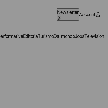
Newsletter
Account
performative
Editoria
Turismo
Dal mondo
Jobs
Television