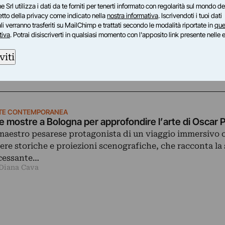
e Srl utilizza i dati da te forniti per tenerti informato con regolarità sul mondo del
egli anni ’50, densi di memoria e significato,
petto della privacy come indicato nella
nostra informativa
. Iscrivendoti i tuoi dati
che delle sue opere più recenti, questa mostra
i verranno trasferiti su MailChimp e trattati secondo le modalità riportate in
que
tiva
. Potrai disiscriverti in qualsiasi momento con l'apposito link presente nelle 
ricerca artistica e concettuale.
viti
TE CONTEMPORANEA
e mostre a Bologna per approfondire l’arte di Oscar Pi
 maestro pesarese protagonista di un viaggio immersivo c
ere storiche e proiezioni scenografiche, che racconta la
cessante…
 Diana Cava