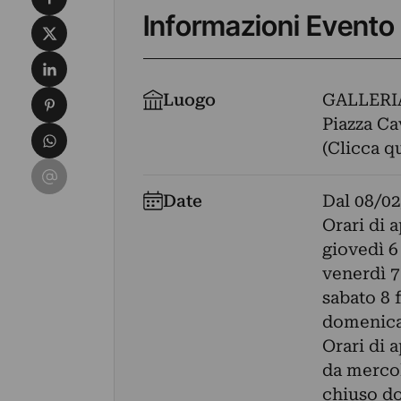
Informazioni Evento
Condividi su X
Condividi su LinkedIn
Condividi su Pinterest
Luogo
GALLERI
Piazza Ca
Condividi su WhatsApp
(Clicca q
Condividi su Email
Date
Dal
08/02
Orari di 
giovedì 6
venerdì 7
sabato 8 
domenica 
Orari di 
da mercol
chiuso do