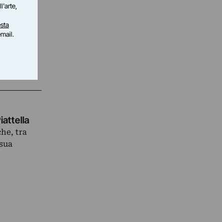
l'arte,
sta
email.
attella
he, tra
 sua