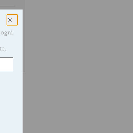
 ogni
e
te.