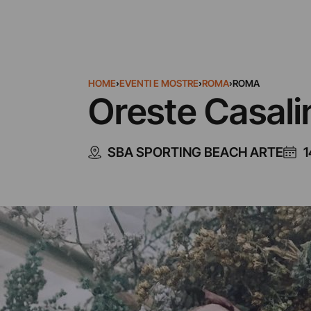
HOME
›
EVENTI E MOSTRE
›
ROMA
›
ROMA
Oreste Casalin
SBA SPORTING BEACH ARTE
1