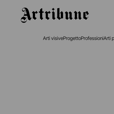
Artribune
Arti visive
Progetto
Professioni
Arti 