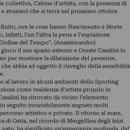
 collettiva, Cabine d’artista, con la presenza di
ni e stranieri che si terrà nel prossimo ottobre
infinito, ove le cose hanno Nascimento e Morte
infatti, l’un l’altra la pena e l’espiazione
 l’Ordine del Tempo”. (Anassimandro)
gioco il suo spazio esterno e Oreste Casalini lo
no per mostrare la dilatazione del presente,
he abbia ad oggetto il risveglio della sensibilità
e.
o al lavoro in alcuni ambienti dello Sporting
izione come residenza d’artista proprio in
Casalini ha ritrovato da vicino l’elemento
a in seguito invariabilmente segnato molti
ercorso artistico e privato. Il ritorno al mare,
ca di Ostia, nel ricordo di Mergellina degli inizi
 nato, ha significato un’esperienza profonda, dal