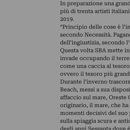
In preparazione una grande
più di trenta artisti italia
2019.
“Principio delle cose è l’
secondo Necessità. Pagano, 
dell’ingiustizia, secondo
Questa volta SBA mette in 
invade occupando il terre
come una caccia al tesoro c
ovvero il tesoro più grand
Durante l’inverno trascors
Beach, messi a sua dispos
affaccio sul mare, Oreste 
originario, il mare, che h
momenti decisivi del suo p
sulla spiaggia scura e anti
degli anni Sessanta dove è