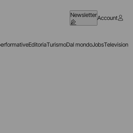
Newsletter
Account
performative
Editoria
Turismo
Dal mondo
Jobs
Television