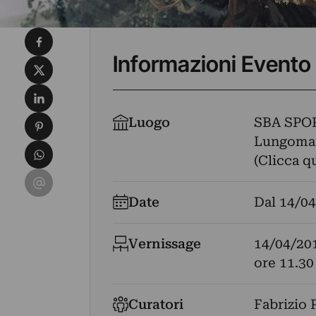
Condividi su Facebook
Informazioni Evento
Condividi su X
Condividi su LinkedIn
Condividi su Pinterest
Luogo
SBA SPO
Lungomare
Condividi su WhatsApp
(Clicca q
Condividi su Email
Date
Dal
14/04
Vernissage
14/04/20
ore 11.30
Curatori
Fabrizio 