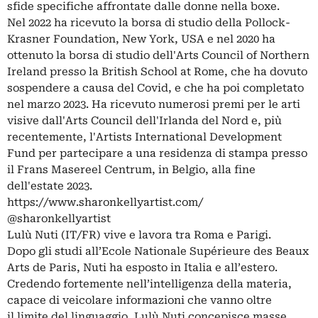
sfide specifiche affrontate dalle donne nella boxe.
Nel 2022 ha ricevuto la borsa di studio della Pollock-
Krasner Foundation, New York, USA e nel 2020 ha
ottenuto la borsa di studio dell'Arts Council of Northern
Ireland presso la British School at Rome, che ha dovuto
sospendere a causa del Covid, e che ha poi completato
nel marzo 2023. Ha ricevuto numerosi premi per le arti
visive dall'Arts Council dell'Irlanda del Nord e, più
recentemente, l'Artists International Development
Fund per partecipare a una residenza di stampa presso
il Frans Masereel Centrum, in Belgio, alla fine
dell'estate 2023.
https://www.sharonkellyartist.com/
@sharonkellyartist
Lulù Nuti (IT/FR) vive e lavora tra Roma e Parigi.
Dopo gli studi all’Ecole Nationale Supérieure des Beaux
Arts de Paris, Nuti ha esposto in Italia e all’estero.
Credendo fortemente nell’intelligenza della materia,
capace di veicolare informazioni che vanno oltre
il limite del linguaggio, Lulù Nuti concepisce masse