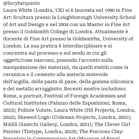
@lucytarquinio
Laura White (Londra, UK) si è laureata nel 1990 in Fine
Art: Scultura presso la Loughborough University School
of Art and Design e nel 2004 con un Master in Fine Art
presso il Goldsmith College di Londra. Attualmente è
docente di Fine Art presso la Goldsmiths, University of
London. La sua pratica è interdisciplinare e si
concentra sul processo e sul modo in cui gli
oggetti/cose nascono, ponendo l'accento sulla
manipolazione dei materiali, da quelli stabili come la
ceramica e il cemento alla materia mutevole
dell'argilla, della pasta di pane, della gomma siliconica
e del metallo arrugginito. Recenti mostre includono:
Rome, a portrait. Festival of Foreign Academies and
Cultural Institutes (Palazzo delle Esposizioni, Roma,
2023); Pollute Volute, Laura White (HS Projects, Londra,
2022); Skewed Logic (Coleman Projects, Londra, 2021);
MASS (Saatchi Gallery, Londra, 2021); The Clever Girl
Painter (Tintype, Londra, 2019); The Precious Clay:
Porcelain in Contemporary Art (Museum of Royal