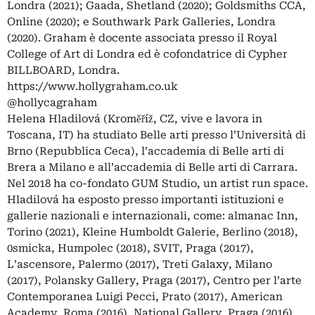
Londra (2021); Gaada, Shetland (2020); Goldsmiths CCA,
Online (2020); e Southwark Park Galleries, Londra
(2020). Graham è docente associata presso il Royal
College of Art di Londra ed è cofondatrice di Cypher
BILLBOARD, Londra.
https://www.hollygraham.co.uk
@hollycagraham
Helena Hladilová (Kroměříž, CZ, vive e lavora in
Toscana, IT) ha studiato Belle arti presso l’Università di
Brno (Repubblica Ceca), l’accademia di Belle arti di
Brera a Milano e all’accademia di Belle arti di Carrara.
Nel 2018 ha co-fondato GUM Studio, un artist run space.
Hladilová ha esposto presso importanti istituzioni e
gallerie nazionali e internazionali, come: almanac Inn,
Torino (2021), Kleine Humboldt Galerie, Berlino (2018),
0smicka, Humpolec (2018), SVIT, Praga (2017),
L’ascensore, Palermo (2017), Treti Galaxy, Milano
(2017), Polansky Gallery, Praga (2017), Centro per l’arte
Contemporanea Luigi Pecci, Prato (2017), American
Academy, Roma (2016), National Gallery, Praga (2016),