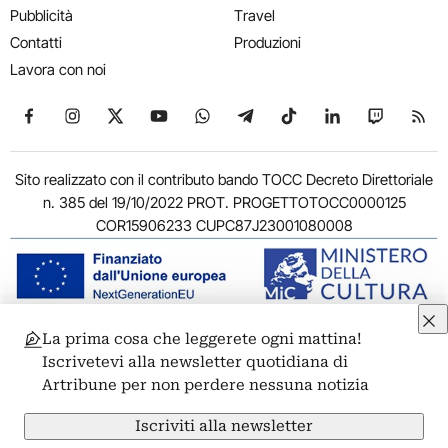
Pubblicità
Travel
Contatti
Produzioni
Lavora con noi
Seguici su Facebook
Seguici su Instagram
Seguici su X
Seguici su YouTube
Seguici su WhatsApp
Seguici su Telegram
Seguici su TikTok
Seguici su Link
Seguici su
Segui
Sito realizzato con il contributo bando TOCC Decreto Direttoriale
n. 385 del 19/10/2022 PROT. PROGETTOTOCC0000125
COR15906233 CUPC87J23001080008
La prima cosa che leggerete ogni mattina!
© 2011-2026 ARTRIBUNE srl – Corso Vittorio Emanuele II, 287 –
Iscrivetevi alla newsletter quotidiana di
00186 Roma - P.I. 11381581005
Artribune per non perdere nessuna notizia
Privacy: Responsabile della protezione dei dati personali
ARTRIBUNE srl – Corso Vittorio Emanuele II, 287 – 00186 Roma
Iscriviti alla newsletter
Termini e condizioni
Privacy Policy
Cookie Policy
Credits