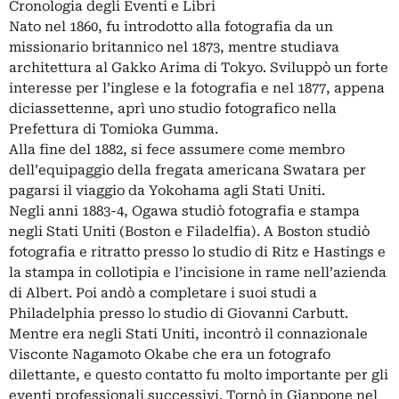
Cronologia degli Eventi e Libri
Nato nel 1860, fu introdotto alla fotografia da un
missionario britannico nel 1873, mentre studiava
architettura al Gakko Arima di Tokyo. Sviluppò un forte
interesse per l’inglese e la fotografia e nel 1877, appena
diciassettenne, aprì uno studio fotografico nella
Prefettura di Tomioka Gumma.
Alla fine del 1882, si fece assumere come membro
dell’equipaggio della fregata americana Swatara per
pagarsi il viaggio da Yokohama agli Stati Uniti.
Negli anni 1883-4, Ogawa studiò fotografia e stampa
negli Stati Uniti (Boston e Filadelfia). A Boston studiò
fotografia e ritratto presso lo studio di Ritz e Hastings e
la stampa in collotipia e l’incisione in rame nell’azienda
di Albert. Poi andò a completare i suoi studi a
Philadelphia presso lo studio di Giovanni Carbutt.
Mentre era negli Stati Uniti, incontrò il connazionale
Visconte Nagamoto Okabe che era un fotografo
dilettante, e questo contatto fu molto importante per gli
eventi professionali successivi. Tornò in Giappone nel