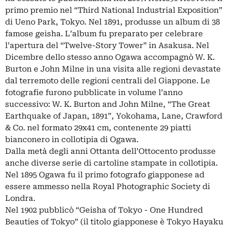
primo premio nel “Third National Industrial Exposition”
di Ueno Park, Tokyo. Nel 1891, produsse un album di 38
famose geisha. L’album fu preparato per celebrare
l’apertura del “Twelve-Story Tower” in Asakusa. Nel
Dicembre dello stesso anno Ogawa accompagnò W. K.
Burton e John Milne in una visita alle regioni devastate
dal terremoto delle regioni centrali del Giappone. Le
fotografie furono pubblicate in volume l’anno
successivo: W. K. Burton and John Milne, “The Great
Earthquake of Japan, 1891”, Yokohama, Lane, Crawford
& Co. nel formato 29x41 cm, contenente 29 piatti
bianconero in collotipia di Ogawa.
Dalla metà degli anni Ottanta dell’Ottocento produsse
anche diverse serie di cartoline stampate in collotipia.
Nel 1895 Ogawa fu il primo fotografo giapponese ad
essere ammesso nella Royal Photographic Society di
Londra.
Nel 1902 pubblicò “Geisha of Tokyo - One Hundred
Beauties of Tokyo” (il titolo giapponese è Tokyo Hayaku