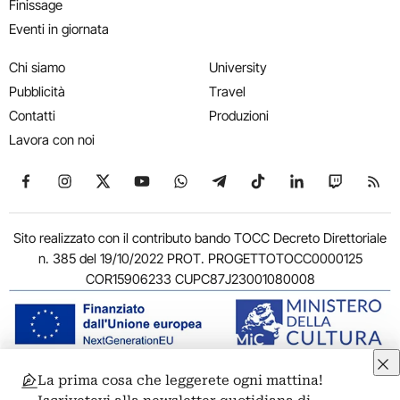
Finissage
Eventi in giornata
Chi siamo
University
Pubblicità
Travel
Contatti
Produzioni
Lavora con noi
Seguici su Facebook
Seguici su Instagram
Seguici su X
Seguici su YouTube
Seguici su WhatsApp
Seguici su Telegram
Seguici su TikTok
Seguici su Link
Seguici su
Segui
Sito realizzato con il contributo bando TOCC Decreto Direttoriale
n. 385 del 19/10/2022 PROT. PROGETTOTOCC0000125
COR15906233 CUPC87J23001080008
La prima cosa che leggerete ogni mattina!
© 2011-2026 ARTRIBUNE srl – Corso Vittorio Emanuele II, 287 –