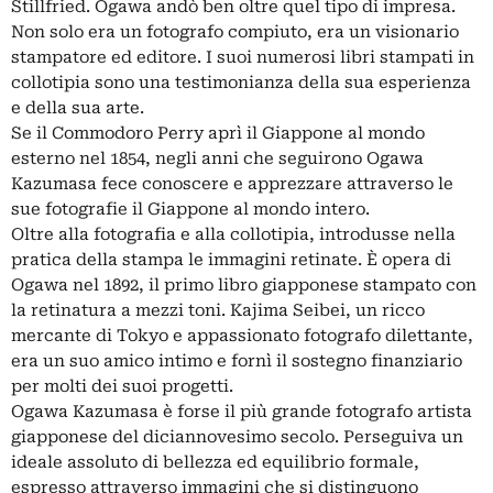
Stillfried. Ogawa andò ben oltre quel tipo di impresa.
Non solo era un fotografo compiuto, era un visionario
stampatore ed editore. I suoi numerosi libri stampati in
collotipia sono una testimonianza della sua esperienza
e della sua arte.
Se il Commodoro Perry aprì il Giappone al mondo
esterno nel 1854, negli anni che seguirono Ogawa
Kazumasa fece conoscere e apprezzare attraverso le
sue fotografie il Giappone al mondo intero.
Oltre alla fotografia e alla collotipia, introdusse nella
pratica della stampa le immagini retinate. È opera di
Ogawa nel 1892, il primo libro giapponese stampato con
la retinatura a mezzi toni. Kajima Seibei, un ricco
mercante di Tokyo e appassionato fotografo dilettante,
era un suo amico intimo e fornì il sostegno finanziario
per molti dei suoi progetti.
Ogawa Kazumasa è forse il più grande fotografo artista
giapponese del diciannovesimo secolo. Perseguiva un
ideale assoluto di bellezza ed equilibrio formale,
espresso attraverso immagini che si distinguono