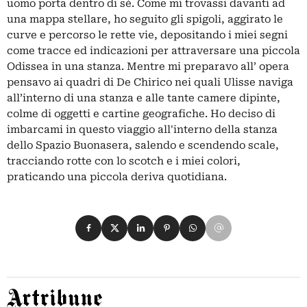
uomo porta dentro di sè. Come mi trovassi davanti ad
una mappa stellare, ho seguito gli spigoli, aggirato le
curve e percorso le rette vie, depositando i miei segni
come tracce ed indicazioni per attraversare una piccola
Odissea in una stanza. Mentre mi preparavo all’ opera
pensavo ai quadri di De Chirico nei quali Ulisse naviga
all’interno di una stanza e alle tante camere dipinte,
colme di oggetti e cartine geografiche. Ho deciso di
imbarcami in questo viaggio all'interno della stanza
dello Spazio Buonasera, salendo e scendendo scale,
tracciando rotte con lo scotch e i miei colori,
praticando una piccola deriva quotidiana.
Condividi su Facebook
Condividi su X
Condividi su LinkedIn
Condividi su Pinterest
Condividi su WhatsApp
Condividi su Email
Artribune