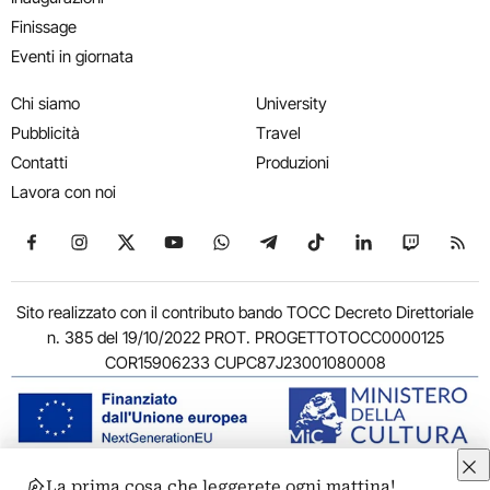
Finissage
Eventi in giornata
Chi siamo
University
Pubblicità
Travel
Contatti
Produzioni
Lavora con noi
Seguici su Facebook
Seguici su Instagram
Seguici su X
Seguici su YouTube
Seguici su WhatsApp
Seguici su Telegram
Seguici su TikTok
Seguici su Link
Seguici su
Segui
Sito realizzato con il contributo bando TOCC Decreto Direttoriale
n. 385 del 19/10/2022 PROT. PROGETTOTOCC0000125
COR15906233 CUPC87J23001080008
La prima cosa che leggerete ogni mattina!