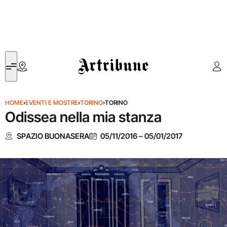
Artribune
HOME
›
EVENTI E MOSTRE
›
TORINO
›
TORINO
Odissea nella mia stanza
SPAZIO BUONASERA
05/11/2016
–
05/01/2017