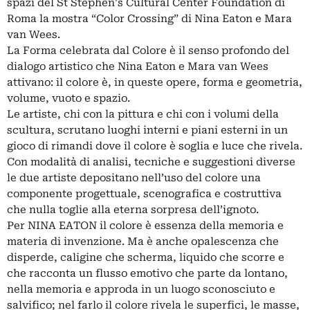
spazi del St Stephen's Cultural Center Foundation di
Roma la mostra “Color Crossing” di Nina Eaton e Mara
van Wees.
La Forma celebrata dal Colore è il senso profondo del
dialogo artistico che Nina Eaton e Mara van Wees
attivano: il colore è, in queste opere, forma e geometria,
volume, vuoto e spazio.
Le artiste, chi con la pittura e chi con i volumi della
scultura, scrutano luoghi interni e piani esterni in un
gioco di rimandi dove il colore è soglia e luce che rivela.
Con modalità di analisi, tecniche e suggestioni diverse
le due artiste depositano nell’uso del colore una
componente progettuale, scenografica e costruttiva
che nulla toglie alla eterna sorpresa dell’ignoto.
Per NINA EATON il colore è essenza della memoria e
materia di invenzione. Ma è anche opalescenza che
disperde, caligine che scherma, liquido che scorre e
che racconta un flusso emotivo che parte da lontano,
nella memoria e approda in un luogo sconosciuto e
salvifico; nel farlo il colore rivela le superfici, le masse,