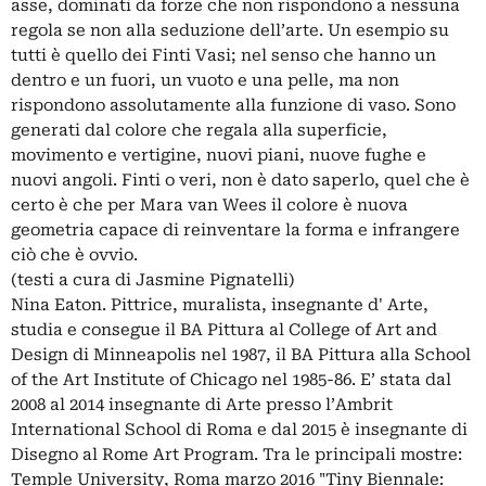
asse, dominati da forze che non rispondono a nessuna
regola se non alla seduzione dell’arte. Un esempio su
tutti è quello dei Finti Vasi; nel senso che hanno un
dentro e un fuori, un vuoto e una pelle, ma non
rispondono assolutamente alla funzione di vaso. Sono
generati dal colore che regala alla superficie,
movimento e vertigine, nuovi piani, nuove fughe e
nuovi angoli. Finti o veri, non è dato saperlo, quel che è
certo è che per Mara van Wees il colore è nuova
geometria capace di reinventare la forma e infrangere
ciò che è ovvio.
(testi a cura di Jasmine Pignatelli)
Nina Eaton. Pittrice, muralista, insegnante d' Arte,
studia e consegue il BA Pittura al College of Art and
Design di Minneapolis nel 1987, il BA Pittura alla School
of the Art Institute of Chicago nel 1985-86. E’ stata dal
2008 al 2014 insegnante di Arte presso l’Ambrit
International School di Roma e dal 2015 è insegnante di
Disegno al Rome Art Program. Tra le principali mostre:
Temple University, Roma marzo 2016 "Tiny Biennale: