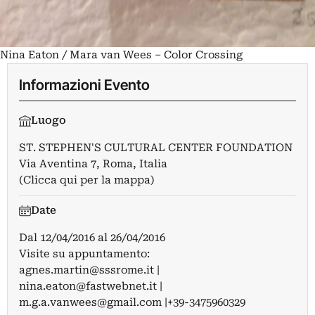
Nina Eaton / Mara van Wees – Color Crossing
Informazioni Evento
Luogo
ST. STEPHEN'S CULTURAL CENTER FOUNDATION
Via Aventina 7, Roma, Italia
(Clicca qui per la mappa)
Date
Dal
12/04/2016
al
26/04/2016
Visite su appuntamento:
agnes.martin@sssrome.it
|
nina.eaton@fastwebnet.it
|
m.g.a.vanwees@gmail.com
|+39-3475960329