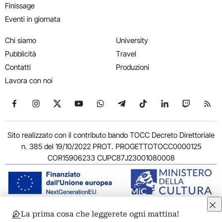
Finissage
Eventi in giornata
Chi siamo
University
Pubblicità
Travel
Contatti
Produzioni
Lavora con noi
Seguici su Facebook
Seguici su Instagram
Seguici su X
Seguici su YouTube
Seguici su WhatsApp
Seguici su Telegram
Seguici su TikTok
Seguici su Link
Seguici su
Segui
Sito realizzato con il contributo bando TOCC Decreto Direttoriale
n. 385 del 19/10/2022 PROT. PROGETTOTOCC0000125
COR15906233 CUPC87J23001080008
La prima cosa che leggerete ogni mattina!
© 2011-2026 ARTRIBUNE srl – Corso Vittorio Emanuele II, 287 –