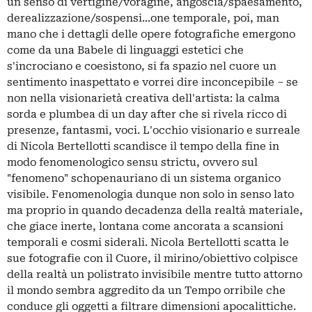
un senso di vertigine/voragine, angoscia/spaesamento,
derealizzazione/sospensi...one temporale, poi, man
mano che i dettagli delle opere fotografiche emergono
come da una Babele di linguaggi estetici che
s'incrociano e coesistono, si fa spazio nel cuore un
sentimento inaspettato e vorrei dire inconcepibile – se
non nella visionarietà creativa dell'artista: la calma
sorda e plumbea di un day after che si rivela ricco di
presenze, fantasmi, voci. L'occhio visionario e surreale
di Nicola Bertellotti scandisce il tempo della fine in
modo fenomenologico sensu strictu, ovvero sul
"fenomeno" schopenauriano di un sistema organico
visibile. Fenomenologia dunque non solo in senso lato
ma proprio in quando decadenza della realtà materiale,
che giace inerte, lontana come ancorata a scansioni
temporali e cosmi siderali. Nicola Bertellotti scatta le
sue fotografie con il Cuore, il mirino/obiettivo colpisce
della realtà un polistrato invisibile mentre tutto attorno
il mondo sembra aggredito da un Tempo orribile che
conduce gli oggetti a filtrare dimensioni apocalittiche.