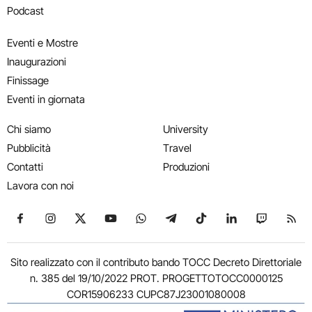
Podcast
Eventi e Mostre
Inaugurazioni
Finissage
Eventi in giornata
Chi siamo
University
Pubblicità
Travel
Contatti
Produzioni
Lavora con noi
Seguici su Facebook
Seguici su Instagram
Seguici su X
Seguici su YouTube
Seguici su WhatsApp
Seguici su Telegram
Seguici su TikTok
Seguici su Link
Seguici su
Segui
Sito realizzato con il contributo bando TOCC Decreto Direttoriale
n. 385 del 19/10/2022 PROT. PROGETTOTOCC0000125
COR15906233 CUPC87J23001080008