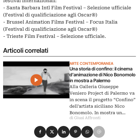
festival internazionali:
- Santa Barbara Intl Film Festival – Selezione ufficiale
(Festival di qualificiazione agli Oscar®)
- Brussel Animation Films Festival – Focus Italia
(Festival di qualificiazione agli Oscar®)
- Trieste Film Festival – Selezione ufficiale.
Articoli correlati
ARTE CONTEMPORANEA
Una storia di confino: il cinema
d’animazione di Nico Bonomolo
in mostra a Palermo
Alla Galleria Giuseppe
Veniero Project di Palermo va
in scena il progetto “Confino”
dell'artista siciliano Nico
Bonomolo. In mostra un…
di Giusi Affronti
Condividi su Facebook
Condividi su X
Condividi su LinkedIn
Condividi su Pinterest
Condividi su WhatsApp
Condividi su Email