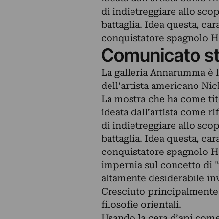
di indietreggiare allo sco
battaglia. Idea questa, c
conquistatore spagnolo H
Comunicato s
La galleria Annarumma è li
dell'artista americano Nic
La mostra che ha come tit
ideata dall’artista come ri
di indietreggiare allo sco
battaglia. Idea questa, c
conquistatore spagnolo Her
impernia sul concetto di 
altamente desiderabile inv
Cresciuto principalmente a
filosofie orientali.
Usando la cera d’api come