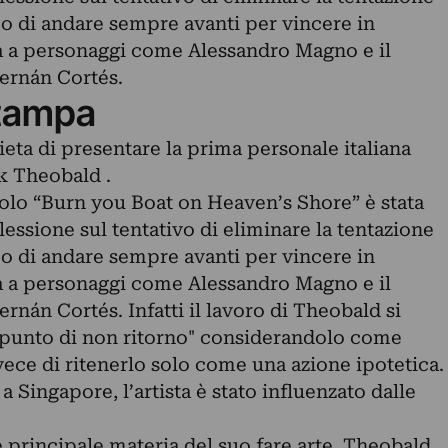
po di andare sempre avanti per vincere in
ara a personaggi come Alessandro Magno e il
ernán Cortés.
tampa
eta di presentare la prima personale italiana
k Theobald .
olo “Burn you Boat on Heaven’s Shore” è stata
flessione sul tentativo di eliminare la tentazione
po di andare sempre avanti per vincere in
ara a personaggi come Alessandro Magno e il
nán Cortés. Infatti il lavoro di Theobald si
"punto di non ritorno" considerandolo come
ece di ritenerlo solo come una azione ipotetica.
 Singapore, l’artista è stato influenzato dalle
 principale materia del suo fare arte, Theobald