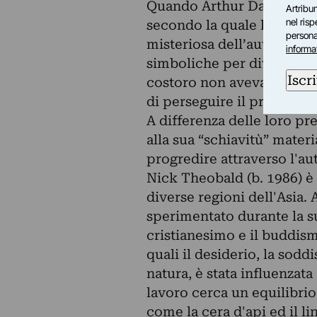
Quando Arthur Danto si di
Artribun
nel ris
secondo la quale l'arte co
personal
misteriosa dell’autorità r
informa
simboliche per diventare u
Iscri
costoro non avevano però 
di perseguire il proprio d
A differenza delle loro pre
alla sua “schiavitù” mate
progredire attraverso l'au
Nick Theobald (b. 1986) è
diverse regioni dell'Asia
sperimentato durante la su
cristianesimo e il buddis
quali il desiderio, la soddi
natura, è stata influenzata
lavoro cerca un equilibrio 
come la cera d'api ed il 