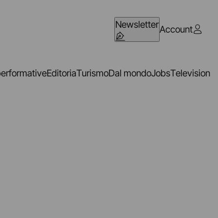
Newsletter
Account
performative
Editoria
Turismo
Dal mondo
Jobs
Television