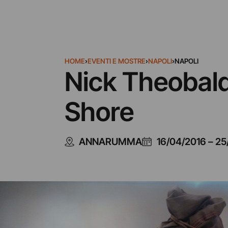
HOME
›
EVENTI E MOSTRE
›
NAPOLI
›
NAPOLI
Nick Theobald
Shore
ANNARUMMA
16/04/2016
–
25