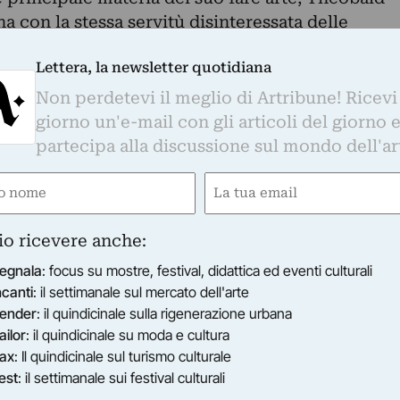
a con la stessa servitù disinteressata delle
 cera sia in orizzontale che in verticale servono
Lettera, la newsletter quotidiana
 mantra, ritornelli sacri che aiutano la
ripetizione. La cera d'api serve anche fermare il
Non perdetevi il meglio di Artribune! Ricevi
i suoi dipinti a base di ruggine e nelle sculture
giorno un'e-mail con gli articoli del giorno 
ro superficie con un “desiderio” d'oro che ha
partecipa alla discussione sul mondo dell'ar
Opere come 01-6-015 (2015) esprimono la
e
Email
mbolismo pittorico dei mandala tradizionali, ma
ired)
(Required)
n aiuto meditativo nell’immaginare l'universo.
ubi più sottili di ammassi di stelle nello spazio
io ricevere anche:
o è nello stesso esitante ma ancora caotico. La
egnala
: focus su mostre, festival, didattica ed eventi culturali
e si divide in globuli più piccoli, vibra con una
ncanti
: il settimanale sul mercato dell'arte
sso tempo un punto di ingresso e di messa a
ender
: il quindicinale sulla rigenerazione urbana
onali, questi spazi potrebbero essere riempiti
ailor
: il quindicinale su moda e cultura
ax
: Il quindicinale sul turismo culturale
li l’osservatore può arrivare a concepire questi
est
: il settimanale sui festival culturali
come un microcosmo della galassia.