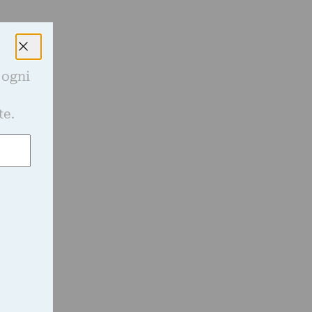
 ogni
e
te.