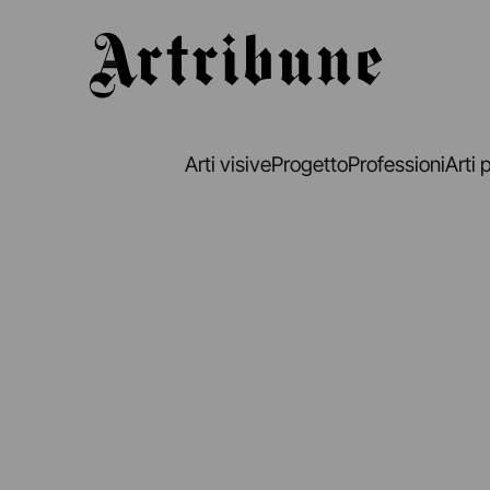
Artribune
Arti visive
Progetto
Professioni
Arti 