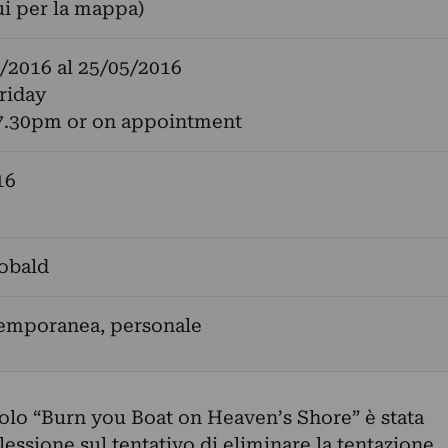
ui per la mappa)
/2016
al
25/05/2016
riday
7.30pm or on appointment
16
obald
temporanea, personale
olo “Burn you Boat on Heaven’s Shore” è stata
flessione sul tentativo di eliminare la tentazione