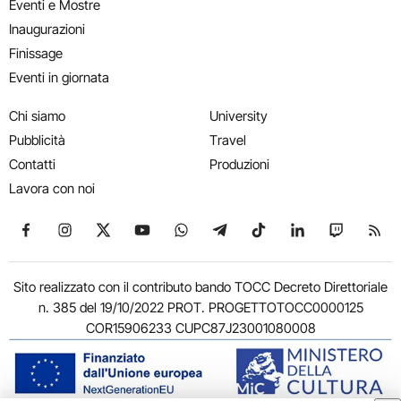
Eventi e Mostre
Inaugurazioni
Finissage
Eventi in giornata
Chi siamo
University
Pubblicità
Travel
Contatti
Produzioni
Lavora con noi
Seguici su Facebook
Seguici su Instagram
Seguici su X
Seguici su YouTube
Seguici su WhatsApp
Seguici su Telegram
Seguici su TikTok
Seguici su Link
Seguici su
Segui
Sito realizzato con il contributo bando TOCC Decreto Direttoriale
n. 385 del 19/10/2022 PROT. PROGETTOTOCC0000125
COR15906233 CUPC87J23001080008