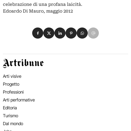
celebrazione di una profana laicità.
Edoardo Di Mauro, maggio 2012
Condividi su Facebook
Condividi su X
Condividi su LinkedIn
Condividi su Pinterest
Condividi su WhatsApp
Condividi su Email
Artribune
Arti visive
Progetto
Professioni
Arti performative
Editoria
Turismo
Dal mondo