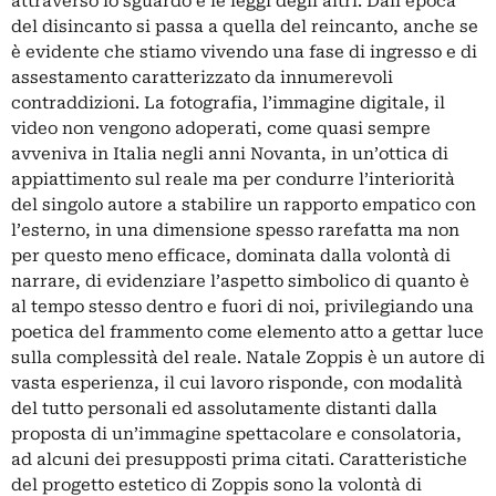
attraverso lo sguardo e le leggi degli altri. Dall’epoca
del disincanto si passa a quella del reincanto, anche se
è evidente che stiamo vivendo una fase di ingresso e di
assestamento caratterizzato da innumerevoli
contraddizioni. La fotografia, l’immagine digitale, il
video non vengono adoperati, come quasi sempre
avveniva in Italia negli anni Novanta, in un’ottica di
appiattimento sul reale ma per condurre l’interiorità
del singolo autore a stabilire un rapporto empatico con
l’esterno, in una dimensione spesso rarefatta ma non
per questo meno efficace, dominata dalla volontà di
narrare, di evidenziare l’aspetto simbolico di quanto è
al tempo stesso dentro e fuori di noi, privilegiando una
poetica del frammento come elemento atto a gettar luce
sulla complessità del reale. Natale Zoppis è un autore di
vasta esperienza, il cui lavoro risponde, con modalità
del tutto personali ed assolutamente distanti dalla
proposta di un’immagine spettacolare e consolatoria,
ad alcuni dei presupposti prima citati. Caratteristiche
del progetto estetico di Zoppis sono la volontà di