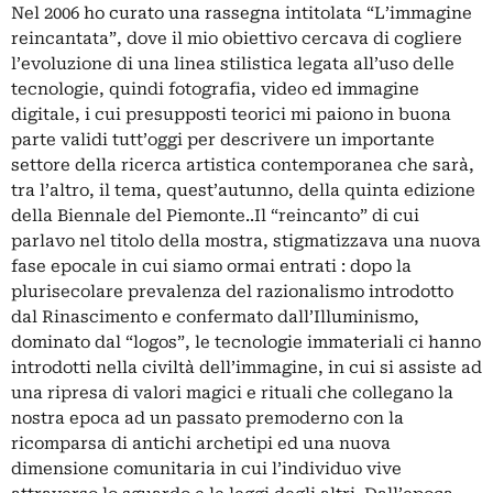
Nel 2006 ho curato una rassegna intitolata “L’immagine
reincantata”, dove il mio obiettivo cercava di cogliere
l’evoluzione di una linea stilistica legata all’uso delle
tecnologie, quindi fotografia, video ed immagine
digitale, i cui presupposti teorici mi paiono in buona
parte validi tutt’oggi per descrivere un importante
settore della ricerca artistica contemporanea che sarà,
tra l’altro, il tema, quest’autunno, della quinta edizione
della Biennale del Piemonte..Il “reincanto” di cui
parlavo nel titolo della mostra, stigmatizzava una nuova
fase epocale in cui siamo ormai entrati : dopo la
plurisecolare prevalenza del razionalismo introdotto
dal Rinascimento e confermato dall’Illuminismo,
dominato dal “logos”, le tecnologie immateriali ci hanno
introdotti nella civiltà dell’immagine, in cui si assiste ad
una ripresa di valori magici e rituali che collegano la
nostra epoca ad un passato premoderno con la
ricomparsa di antichi archetipi ed una nuova
dimensione comunitaria in cui l’individuo vive