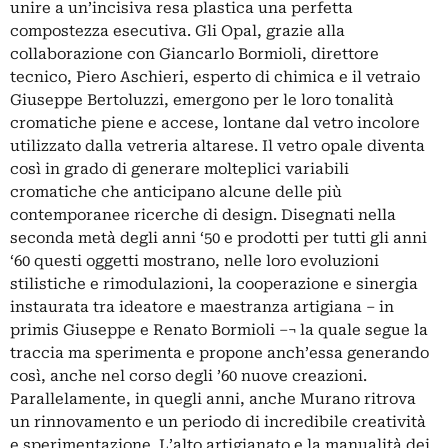
unire a un’incisiva resa plastica una perfetta
compostezza esecutiva. Gli Opal, grazie alla
collaborazione con Giancarlo Bormioli, direttore
tecnico, Piero Aschieri, esperto di chimica e il vetraio
Giuseppe Bertoluzzi, emergono per le loro tonalità
cromatiche piene e accese, lontane dal vetro incolore
utilizzato dalla vetreria altarese. Il vetro opale diventa
così in grado di generare molteplici variabili
cromatiche che anticipano alcune delle più
contemporanee ricerche di design. Disegnati nella
seconda metà degli anni ‘50 e prodotti per tutti gli anni
‘60 questi oggetti mostrano, nelle loro evoluzioni
stilistiche e rimodulazioni, la cooperazione e sinergia
instaurata tra ideatore e maestranza artigiana – in
primis Giuseppe e Renato Bormioli –¬ la quale segue la
traccia ma sperimenta e propone anch’essa generando
così, anche nel corso degli ’60 nuove creazioni.
Parallelamente, in quegli anni, anche Murano ritrova
un rinnovamento e un periodo di incredibile creatività
e sperimentazione. L’alto artigianato e la manualità dei