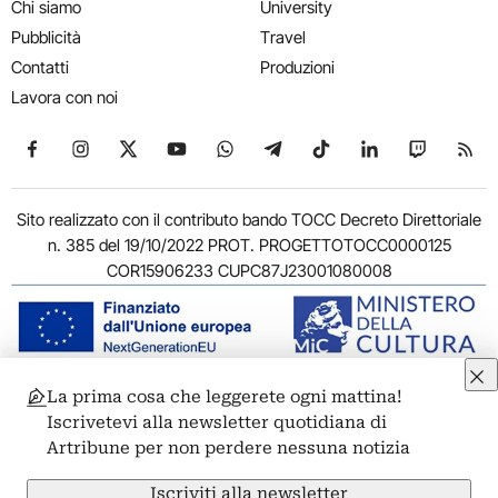
Chi siamo
University
Pubblicità
Travel
Contatti
Produzioni
Lavora con noi
Seguici su Facebook
Seguici su Instagram
Seguici su X
Seguici su YouTube
Seguici su WhatsApp
Seguici su Telegram
Seguici su TikTok
Seguici su Link
Seguici su
Segui
Sito realizzato con il contributo bando TOCC Decreto Direttoriale
n. 385 del 19/10/2022 PROT. PROGETTOTOCC0000125
COR15906233 CUPC87J23001080008
La prima cosa che leggerete ogni mattina!
© 2011-2026 ARTRIBUNE srl – Corso Vittorio Emanuele II, 287 –
Iscrivetevi alla newsletter quotidiana di
00186 Roma - P.I. 11381581005
Artribune per non perdere nessuna notizia
Privacy: Responsabile della protezione dei dati personali
ARTRIBUNE srl – Corso Vittorio Emanuele II, 287 – 00186 Roma
Iscriviti alla newsletter