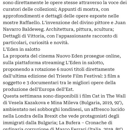
sono direttamente le opere stesse attraverso la voce dei
curatori delle collezioni; Appunti di mostra, con
approfondimenti e dettagli delle opere esposte nelle
mostre Raffaello. L’invenzione del divino pittore e Juan
Navarro Baldeweg. Architettura, pittura, scultura;
Dettagli di Vittoria, con l'appassionante racconto di
particolari, curiosità e novità.
L’Eden in salotto
La proposta del cinema Nuovo Eden prosegue online,
sulla piattaforma streaming L’Eden in salotto,
proponendo a rotazione 6 nuovi titoli direttamente
dall'ultima edizione del Trieste Film Festival: 3 film a
soggetto e 3 documentari tra le migliori opere della
produzione dell’Europa dell’Est.
Questa settimana sono disponibili i film Cat in The Wall
di Vesela Kazakova e Mina Mileva (Bulgaria, 2019, 92’),
ambientato nei sobborghi londinesi, un affresco lucido
nella Londra della Brexit che vede protagonisti degli
immigrati dalla Bulgaria; La Bufera – Cronache di
ordinaria corruzione di Marco Ferrari (Italia, 2019, 80’),