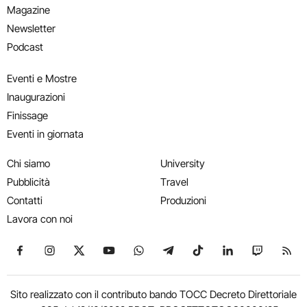
Magazine
Newsletter
Podcast
Eventi e Mostre
Inaugurazioni
Finissage
Eventi in giornata
Chi siamo
University
Pubblicità
Travel
Contatti
Produzioni
Lavora con noi
Seguici su Facebook
Seguici su Instagram
Seguici su X
Seguici su YouTube
Seguici su WhatsApp
Seguici su Telegram
Seguici su TikTok
Seguici su Link
Seguici su
Segui
Sito realizzato con il contributo bando TOCC Decreto Direttoriale