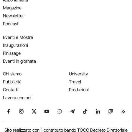
Magazine
Newsletter
Podcast
Eventi e Mostre
Inaugurazioni
Finissage
Eventi in giornata
Chi siamo
University
Pubblicità
Travel
Contatti
Produzioni
Lavora con noi
Seguici su Facebook
Seguici su Instagram
Seguici su X
Seguici su YouTube
Seguici su WhatsApp
Seguici su Telegram
Seguici su TikTok
Seguici su Link
Seguici su
Segui
Sito realizzato con il contributo bando TOCC Decreto Direttoriale