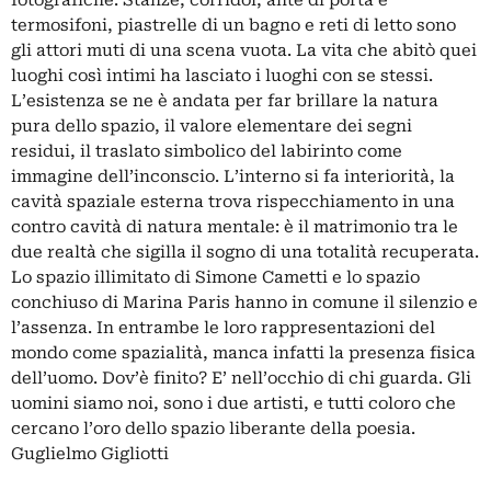
fotografiche. Stanze, corridoi, ante di porta e
termosifoni, piastrelle di un bagno e reti di letto sono
gli attori muti di una scena vuota. La vita che abitò quei
luoghi così intimi ha lasciato i luoghi con se stessi.
L’esistenza se ne è andata per far brillare la natura
pura dello spazio, il valore elementare dei segni
residui, il traslato simbolico del labirinto come
immagine dell’inconscio. L’interno si fa interiorità, la
cavità spaziale esterna trova rispecchiamento in una
contro cavità di natura mentale: è il matrimonio tra le
due realtà che sigilla il sogno di una totalità recuperata.
Lo spazio illimitato di Simone Cametti e lo spazio
conchiuso di Marina Paris hanno in comune il silenzio e
l’assenza. In entrambe le loro rappresentazioni del
mondo come spazialità, manca infatti la presenza fisica
dell’uomo. Dov’è finito? E’ nell’occhio di chi guarda. Gli
uomini siamo noi, sono i due artisti, e tutti coloro che
cercano l’oro dello spazio liberante della poesia.
Guglielmo Gigliotti