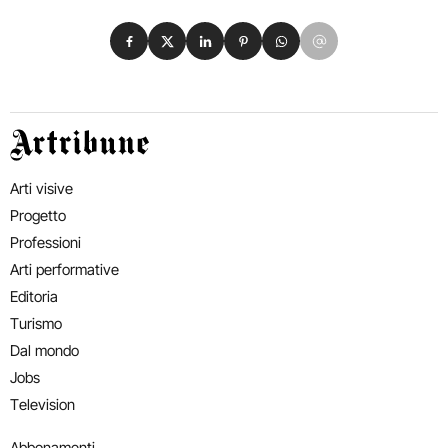
Condividi su Facebook
Condividi su X
Condividi su LinkedIn
Condividi su Pinterest
Condividi su WhatsApp
Condividi su Email
Artribune
Arti visive
Progetto
Professioni
Arti performative
Editoria
Turismo
Dal mondo
Jobs
Television
Abbonamenti