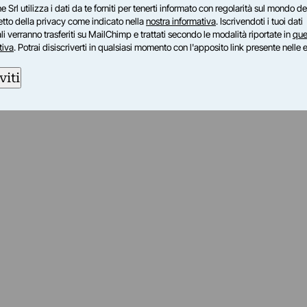
e Srl utilizza i dati da te forniti per tenerti informato con regolarità sul mondo del
petto della privacy come indicato nella
nostra informativa
. Iscrivendoti i tuoi dati
i verranno trasferiti su MailChimp e trattati secondo le modalità riportate in
que
tiva
. Potrai disiscriverti in qualsiasi momento con l'apposito link presente nelle 
viti