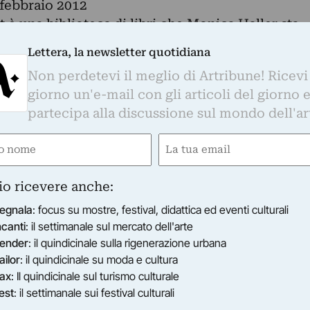
 febbraio 2012
è una biblioteca di libri che Monica Haller sta
rani delle guerre americane di questi anni, per
Lettera, la newsletter quotidiana
discussioni e un continuo scambio di conoscenze
Non perdetevi il meglio di Artribune! Ricevi
giorno un'e-mail con gli articoli del giorno 
lata a Nomas Foundation in una reading room
partecipa alla discussione sul mondo dell'ar
articolare a studenti e insegnanti che saranno
ra, facendo ricerche, presentazioni, progetti vide
e
Email
gatorio)
(Obbligatorio)
8, in collaborazione col MACRO, si svolgerà alla
io ricevere anche:
 tavola rotonda intorno a The Veterans Book
egnala
: focus su mostre, festival, didattica ed eventi culturali
no Chiodi, con la partecipazione di Andrea
ncanti
: il settimanale sul mercato dell'arte
rella, Tommaso Pincio.
ender
: il quindicinale sulla rigenerazione urbana
ailor
: il quindicinale su moda e cultura
ax
: Il quindicinale sul turismo culturale
est
: il settimanale sui festival culturali