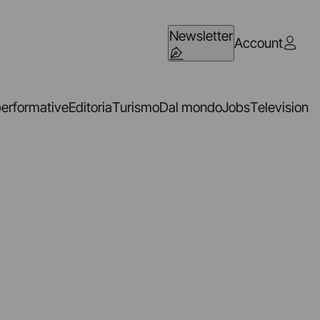
Newsletter
Account
performative
Editoria
Turismo
Dal mondo
Jobs
Television