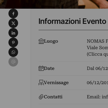
Condividi su Facebook
Informazioni Evento
Condividi su X
Condividi su LinkedIn
Condividi su Pinterest
Luogo
NOMAS 
Viale Som
Condividi su WhatsApp
(Clicca q
Condividi su Email
Date
Dal
06/12
Vernissage
06/12/20
Contatti
Email:
in