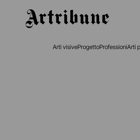
Artribune
Arti visive
Progetto
Professioni
Arti 