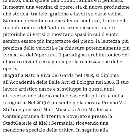
in moto, nella quiete dell’otium, l’anima e il pensiero.
In mostra una ventina di opere, sia di nuova produzione
che storica, tra tele, grafiche e lavori su carta velina.
Saranno presentate anche alcune sculture, frutto della
recente ricerca dell’autore. Le evanescenti opere
pittoriche di Parisi ci mostrano spazi in cui il vuoto
sembra essere più importante del pieno, la lentezza più
preziosa della velocità e la chiusura potenzialmente più
formativa dell’apertura. Il paradigma architettonico del
chiostro diventa così guida per la realizzazione delle
opere.
Biografia Nato a Riva del Garda nel 1983, si diploma
all’Accademia delle Belle Arti di Bologna nel 2006. Il suo
lavoro artistico nasce e si sviluppa in questi anni
attraverso uno studio meticoloso della pittura e della
fotografia. Nel 2019 è presente nella mostra Premio Vaf
Stiftung presso il Mart Museo di Arte Moderna e
Contemporanea di Trento e Rovereto e presso la
StadtGalerie di Kiel (Germania) ricevendo una
menzione speciale della critica. In seguito alla