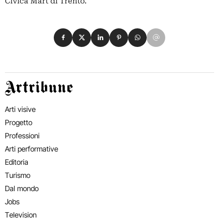
Civica Mart di Trento.
Condividi su Facebook
Condividi su X
Condividi su LinkedIn
Condividi su Pinterest
Condividi su WhatsApp
Condividi su Email
Artribune
Arti visive
Progetto
Professioni
Arti performative
Editoria
Turismo
Dal mondo
Jobs
Television