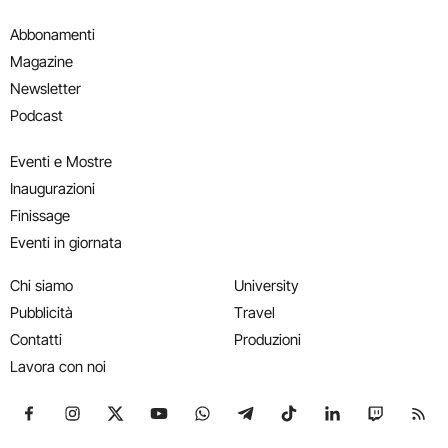
Abbonamenti
Magazine
Newsletter
Podcast
Eventi e Mostre
Inaugurazioni
Finissage
Eventi in giornata
Chi siamo
University
Pubblicità
Travel
Contatti
Produzioni
Lavora con noi
Seguici su Facebook
Seguici su Instagram
Seguici su X
Seguici su YouTube
Seguici su WhatsApp
Seguici su Telegram
Seguici su TikTok
Seguici su Link
Seguici su
Segui