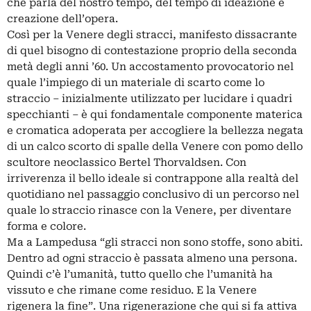
che parla del nostro tempo, del tempo di ideazione e
creazione dell’opera.
Così per la Venere degli stracci, manifesto dissacrante
di quel bisogno di contestazione proprio della seconda
metà degli anni ’60. Un accostamento provocatorio nel
quale l’impiego di un materiale di scarto come lo
straccio – inizialmente utilizzato per lucidare i quadri
specchianti – è qui fondamentale componente materica
e cromatica adoperata per accogliere la bellezza negata
di un calco scorto di spalle della Venere con pomo dello
scultore neoclassico Bertel Thorvaldsen. Con
irriverenza il bello ideale si contrappone alla realtà del
quotidiano nel passaggio conclusivo di un percorso nel
quale lo straccio rinasce con la Venere, per diventare
forma e colore.
Ma a Lampedusa “gli stracci non sono stoffe, sono abiti.
Dentro ad ogni straccio è passata almeno una persona.
Quindi c’è l’umanità, tutto quello che l’umanità ha
vissuto e che rimane come residuo. E la Venere
rigenera la fine”. Una rigenerazione che qui si fa attiva