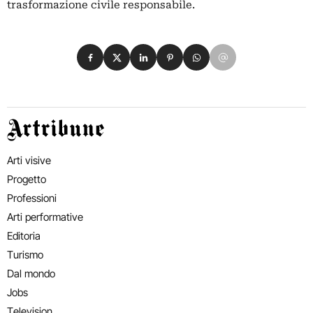
trasformazione civile responsabile.
Condividi su Facebook
Condividi su X
Condividi su LinkedIn
Condividi su Pinterest
Condividi su WhatsApp
Condividi su Email
Artribune
Arti visive
Progetto
Professioni
Arti performative
Editoria
Turismo
Dal mondo
Jobs
Television