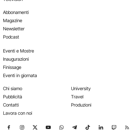
Abbonamenti
Magazine
Newsletter
Podcast
Eventi e Mostre
Inaugurazioni
Finissage
Eventi in giornata
Chi siamo
University
Pubblicità
Travel
Contatti
Produzioni
Lavora con noi
Seguici su Facebook
Seguici su Instagram
Seguici su X
Seguici su YouTube
Seguici su WhatsApp
Seguici su Telegram
Seguici su TikTok
Seguici su Link
Seguici su
Segui