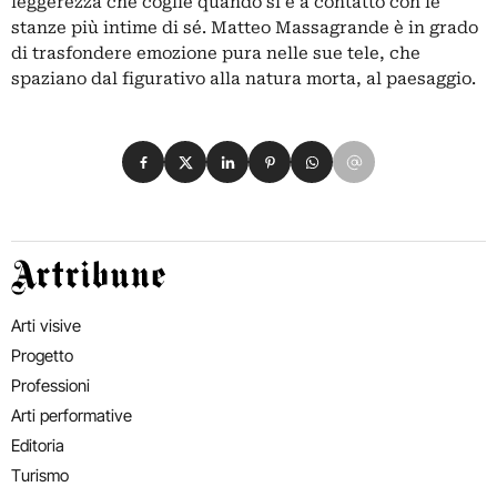
leggerezza che coglie quando si è a contatto con le
stanze più intime di sé. Matteo Massagrande è in grado
di trasfondere emozione pura nelle sue tele, che
spaziano dal figurativo alla natura morta, al paesaggio.
Condividi su Facebook
Condividi su X
Condividi su LinkedIn
Condividi su Pinterest
Condividi su WhatsApp
Condividi su Email
Artribune
Arti visive
Progetto
Professioni
Arti performative
Editoria
Turismo