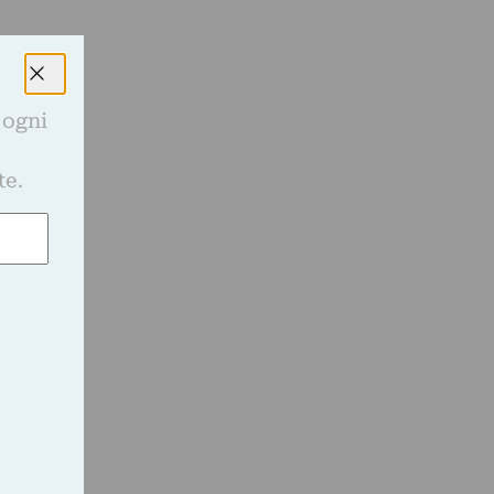
 ogni
a
e
te.