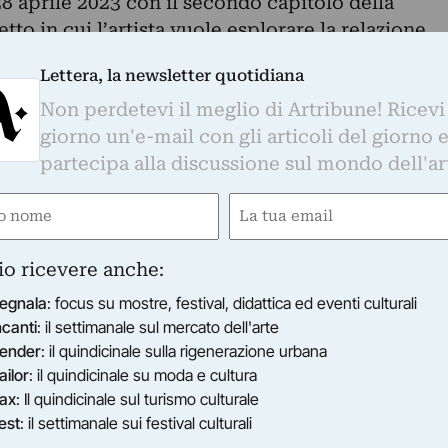
8 aprile 2023 con il secondo capitolo della
tto in cui l’artista vuole esplorare la relazione
aginazione nella dimensione in cui esse si
Lettera, la newsletter quotidiana
lo di questa trilogia, denominato Assopimento -
Non perdetevi il meglio di Artribune! Ricevi
ociazione Barriera di Torino nel 2022 - l’artista h
giorno un'e-mail con gli articoli del giorno 
arallelo in cui il corpo è ancora vigile ma
partecipa alla discussione sul mondo dell'ar
 a lasciare la mente libera di volteggiare,
costruendo ricordi perduti e cercando di
e
Email
rie assopite.
gatorio)
(Obbligatorio)
olo della trilogia, trovano in Fulgur nuove forme
io ricevere anche:
i grazie ad una luce fulminea che abbaglia e allo
ire.
egnala
: focus su mostre, festival, didattica ed eventi culturali
in cui ogni ospite, privato del senso dell’udito,
ncanti
: il settimanale sul mercato dell'arte
ender
: il quindicinale sulla rigenerazione urbana
 una dimensione di coscienza “altra”,
ailor
: il quindicinale su moda e cultura
rsonale in cui affinare la percezione del
ax
: Il quindicinale sul turismo culturale
esso e delle figure scultoree al suo interno.
est
: il settimanale sui festival culturali
video di un cielo in tempesta, nuvole animate da