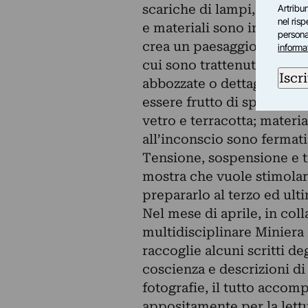
scariche di lampi, in un a
Artribun
nel ris
e materiali sono in dialogo
personal
crea un paesaggio mentale 
informa
cui sono trattenuti ricord
Iscri
abbozzate o dettagliate. L
essere frutto di spirali fi
vetro e terracotta; materia
all’inconscio sono fermati
Tensione, sospensione e tr
mostra che vuole stimolare
prepararlo al terzo ed ult
Nel mese di aprile, in coll
multidisciplinare Miniera R
raccoglie alcuni scritti de
coscienza e descrizioni di 
fotografie, il tutto acco
appositamente per la lett