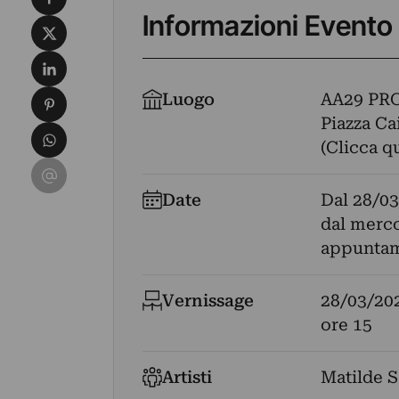
Informazioni Evento
Condividi su X
Condividi su LinkedIn
Condividi su Pinterest
Luogo
AA29 PR
Piazza Cai
Condividi su WhatsApp
(Clicca q
Condividi su Email
Date
Dal
28/03
dal mercol
appuntam
Vernissage
28/03/20
ore 15
Artisti
Matilde 