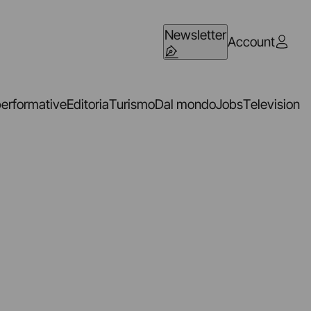
Newsletter
Account
performative
Editoria
Turismo
Dal mondo
Jobs
Television