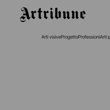
Artribune
Arti visive
Progetto
Professioni
Arti 