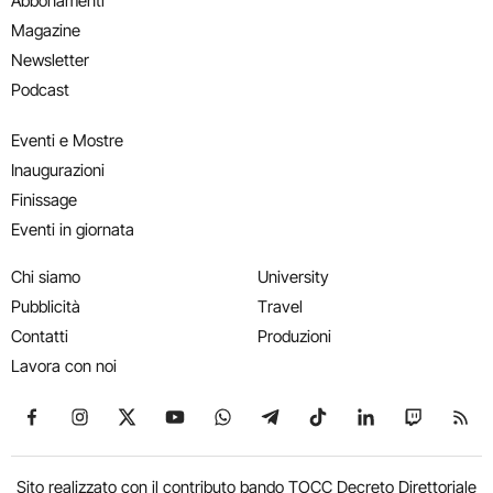
Abbonamenti
Magazine
Newsletter
Podcast
Eventi e Mostre
Inaugurazioni
Finissage
Eventi in giornata
Chi siamo
University
Pubblicità
Travel
Contatti
Produzioni
Lavora con noi
Seguici su Facebook
Seguici su Instagram
Seguici su X
Seguici su YouTube
Seguici su WhatsApp
Seguici su Telegram
Seguici su TikTok
Seguici su Link
Seguici su
Segui
Sito realizzato con il contributo bando TOCC Decreto Direttoriale