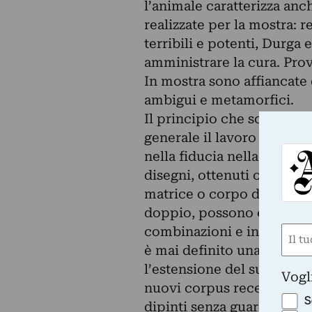
l’animale caratterizza an
realizzate per la mostra: r
terribili e potenti, Durga
amministrare la cura. Pro
In mostra sono affiancate d
ambigui e metamorfici.
Il principio che sovrintend
generale il lavoro di Marta
nella fiducia nella trasfor
disegni, ottenuti o colorat
matrice o corpo dell’oper
doppio, possono essere mo
combinazioni e interpolazi
Nom
è mai definito una volta p
(Obbli
Nome
l’estensione del supporto 
Vogl
nuovi corpus recenti richi
S
dipinti senza guardare di 