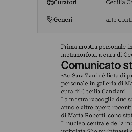
Curatori
Cecilia C
Generi
arte con
Prima mostra personale in 
metamorfosi, a cura di Cec
Comunicato s
z2o Sara Zanin è lieta di 
personale in galleria di M
cura di Cecilia Canziani.
La mostra raccoglie due ser
anno e altre opere recent
di Marta Roberti, sono sta
Il nucleo centrale della m
intitolata S’io mi intuassi 