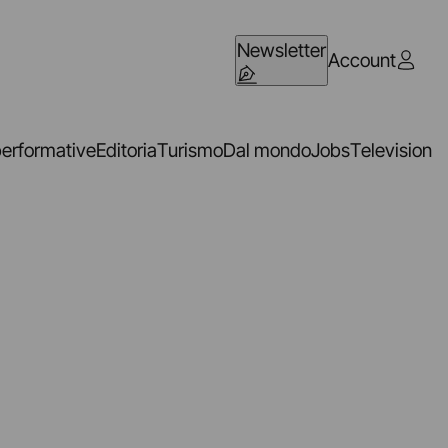
Newsletter
Account
performative
Editoria
Turismo
Dal mondo
Jobs
Television