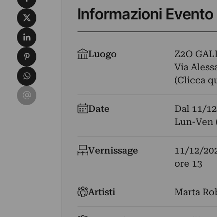
Informazioni Evento
Condividi su X
Condividi su LinkedIn
Condividi su Pinterest
Luogo
Z2O GALL
Via Aless
Condividi su WhatsApp
(Clicca q
Condividi su Email
Date
Dal
11/12
Lun-Ven (
Vernissage
11/12/20
ore 13
Artisti
Marta Rob