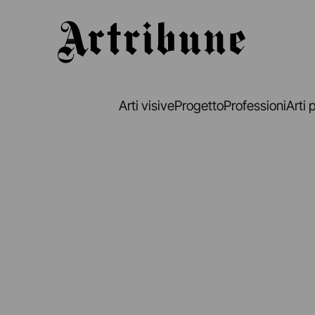
Artribune
Arti visive
Progetto
Professioni
Arti 