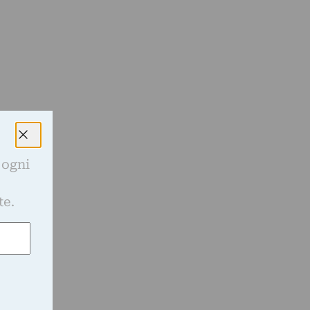
 ogni
e
te.
i