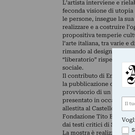
L’artista interviene e riel
feconda visione di utopia d
le persone, insegue la s
realizzare e a costruire l’og
propositiva temperie cult
l’arte italiana, tra varie e
rimando al design industr
“liberatorio” rispetto all
sociale.
Il contributo di Emil Banc
la pubblicazione del catal
provvisorio di un processo
presentato in occasione d
Nom
allestita al Castello Malat
(Requ
First
Fondazione Tito Balestra:
Vogl
dai testi critici di Sandro
S
La mostra è realizzata in 