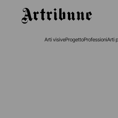
Artribune
Arti visive
Progetto
Professioni
Arti 