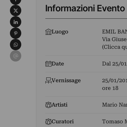
Informazioni Evento
Condividi su X
Condividi su LinkedIn
Condividi su Pinterest
Luogo
EMIL BA
Via Giuse
Condividi su WhatsApp
(Clicca q
Condividi su Email
Date
Dal
25/01
Vernissage
25/01/20
ore 18
Artisti
Mario Na
Curatori
Tomaso M