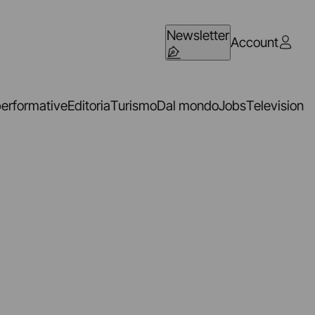
Newsletter
Account
performative
Editoria
Turismo
Dal mondo
Jobs
Television