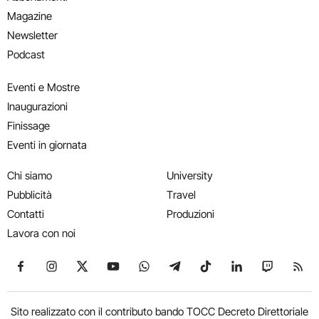
Magazine
Newsletter
Podcast
Eventi e Mostre
Inaugurazioni
Finissage
Eventi in giornata
Chi siamo
University
Pubblicità
Travel
Contatti
Produzioni
Lavora con noi
Seguici su Facebook
Seguici su Instagram
Seguici su X
Seguici su YouTube
Seguici su WhatsApp
Seguici su Telegram
Seguici su TikTok
Seguici su Link
Seguici su
Segui
Sito realizzato con il contributo bando TOCC Decreto Direttoriale