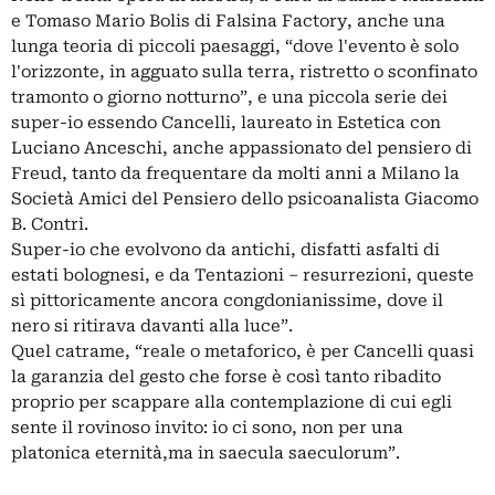
e Tomaso Mario Bolis di Falsina Factory, anche una
lunga teoria di piccoli paesaggi, “dove l'evento è solo
l'orizzonte, in agguato sulla terra, ristretto o sconfinato
tramonto o giorno notturno”, e una piccola serie dei
super-io essendo Cancelli, laureato in Estetica con
Luciano Anceschi, anche appassionato del pensiero di
Freud, tanto da frequentare da molti anni a Milano la
Società Amici del Pensiero dello psicoanalista Giacomo
B. Contri.
Super-io che evolvono da antichi, disfatti asfalti di
estati bolognesi, e da Tentazioni – resurrezioni, queste
sì pittoricamente ancora congdonianissime, dove il
nero si ritirava davanti alla luce”.
Quel catrame, “reale o metaforico, è per Cancelli quasi
la garanzia del gesto che forse è così tanto ribadito
proprio per scappare alla contemplazione di cui egli
sente il rovinoso invito: io ci sono, non per una
platonica eternità,ma in saecula saeculorum”.