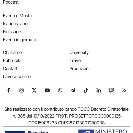
Podcast
Eventi e Mostre
Inaugurazioni
Finissage
Eventi in giornata
Chi siamo
University
Pubblicità
Travel
Contatti
Produzioni
Lavora con noi
Seguici su Facebook
Seguici su Instagram
Seguici su X
Seguici su YouTube
Seguici su WhatsApp
Seguici su Telegram
Seguici su TikTok
Seguici su Link
Seguici su
Segui
Sito realizzato con il contributo bando TOCC Decreto Direttoriale
n. 385 del 19/10/2022 PROT. PROGETTOTOCC0000125
COR15906233 CUPC87J23001080008