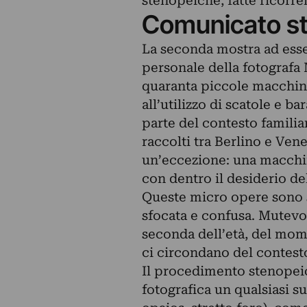
stenopeiche, fatte ricorrend
Comunicato s
La seconda mostra ad esser
personale della fotografa M
quaranta piccole macchine
all’utilizzo di scatole e b
parte del contesto familia
raccolti tra Berlino e Ven
un’eccezione: una macchin
con dentro il desiderio dell
Queste micro opere sono 
sfocata e confusa. Mutevo
seconda dell’età, del mom
ci circondano del contesto
Il procedimento stenopeic
fotografica un qualsiasi 