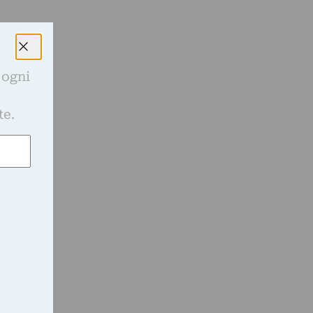
 ogni
e
te.
o
a
a