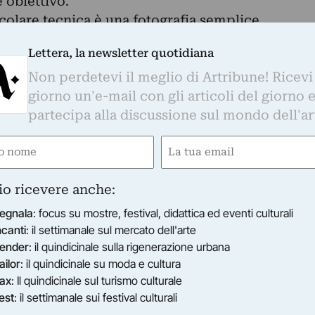
 obiettivo.
icolare tecnica è una fotografia semplice,
ma con una profondità di campo illimitata.
Lettera, la newsletter quotidiana
ciare il romanticismo e la poesia di queste sue
Non perdetevi il meglio di Artribune! Ricevi
 adotta un approccio analitico per la sua ricerca
giorno un'e-mail con gli articoli del giorno 
partecipa alla discussione sul mondo dell'ar
ociale: cosa desideriamo oggi? I miei desideri
diversi dai tuoi? e il mio modo di vedere il mond
e
Email
re può essere plurale e condiviso? Maria Silvano
gatorio)
(Obbligatorio)
afia dal 2007 quando, in occasione della sua tesi
io ricevere anche:
svolta in Spagna vive e testimonia il lavoro di un
ti nella valorizzazione e nella salvaguardia dell
egnala
: focus su mostre, festival, didattica ed eventi culturali
ncanti
: il settimanale sul mercato dell'arte
ender
: il quindicinale sulla rigenerazione urbana
este di fotografa con il laboratorio per le arti e
ailor
: il quindicinale su moda e cultura
i Topolò - Postaja Topolove, con il centro
ax
: Il quindicinale sul turismo culturale
t UNIKUM e con il festival Balkabarna di
est
: il settimanale sui festival culturali