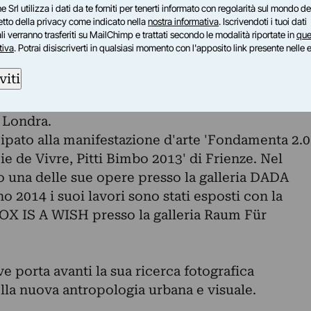
il festival Transmediale in occasione dell’evento
e Srl utilizza i dati da te forniti per tenerti informato con regolarità sul mondo del
petto della privacy come indicato nella
nostra informativa
. Iscrivendoti i tuoi dati
ce, Out of Time” e “reSource 006: Overflow”, per
i verranno trasferiti su MailChimp e trattati secondo le modalità riportate in
que
nsAlpin gerade zurück in Berlin" Tanz‐
tiva
. Potrai disiscriverti in qualsiasi momento con l'apposito link presente nelle 
 perla galleria CORPO6. Il suo lavoro è stato
viti
ternational Body Canvas Photography Competition
 per l’esibizione presso il The Royal
 Londra.
ipato alla manifestazione d'arte 'Fondamenta 2.0
ie de Vivre, Pitti Bimbo 2013' di Frienze. Nel
 una delle sue opere presso la galleria DADA
o 2014 i suoi lavori sono stati esposti con la
X IS A WISH presso la galleria Raum Für
e porta avanti la sua ricerca fotografica
della nuova antropologia urbana e visuale.