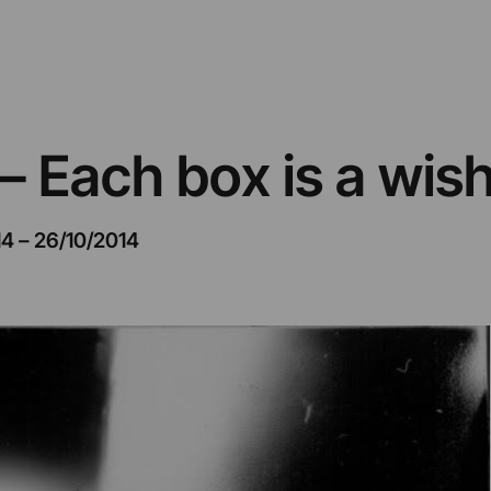
– Each box is a wis
14
–
26/10/2014