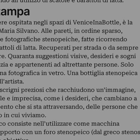
o all’utilizzo di scatole e barattoli di latta.
tampa
e ospitata negli spazi di VeniceInaBottle, è la
aria Silvano. Alle pareti, in ordine sparso,
 fotografiche stenopeiche, fatte ricorrendo
arattoli di latta. Recuperati per strada o da sempre
re. Quaranta suggestioni visive, desideri e sogni
ezia e appartenenti ad altrettante persone. Solo
a fotografica in vetro. Una bottiglia stenopeica
’artista.
scrigni preziosi che racchiudono un’immagine,
le e imprecisa, come i desideri, che cambiano a
ento che si sta attraversando, delle persone che
 in cui viviamo.
o consiste nell’utilizzare come macchina
supporto con un foro stenopeico (dal greco steno