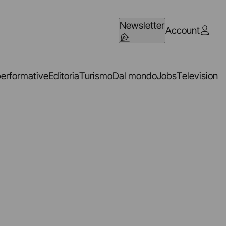
Newsletter
Account
performative
Editoria
Turismo
Dal mondo
Jobs
Television