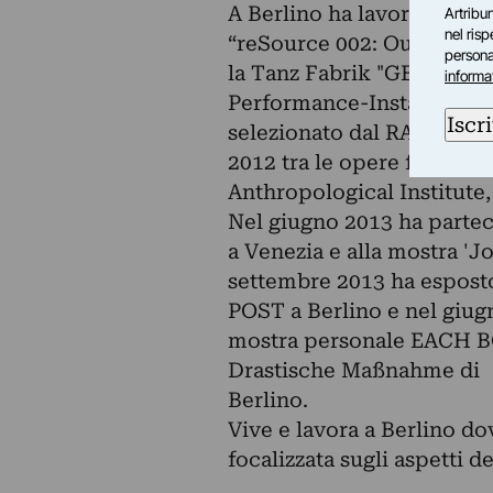
A Berlino ha lavorato per 
Artribun
nel ris
“reSource 002: Out of Pla
personal
la Tanz Fabrik "GEHEN Tra
informa
Performance‐Installation e
Iscri
selezionato dal RAI’s In
2012 tra le opere finaliste
Anthropological Institute,
Nel giugno 2013 ha partec
a Venezia e alla mostra 'Jo
settembre 2013 ha esposto
POST a Berlino e nel giugn
mostra personale EACH BO
Drastische Maßnahme di
Berlino.
Vive e lavora a Berlino dov
focalizzata sugli aspetti 