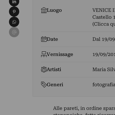
Condividi su Pinterest
Luogo
VENICE 
Castello 
Condividi su WhatsApp
(Clicca q
Condividi su Email
Date
Dal
19/09
Vernissage
19/09/20
Artisti
Maria Sil
Generi
fotografi
Alle pareti, in ordine spa