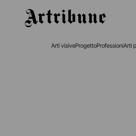
Artribune
Arti visive
Progetto
Professioni
Arti 