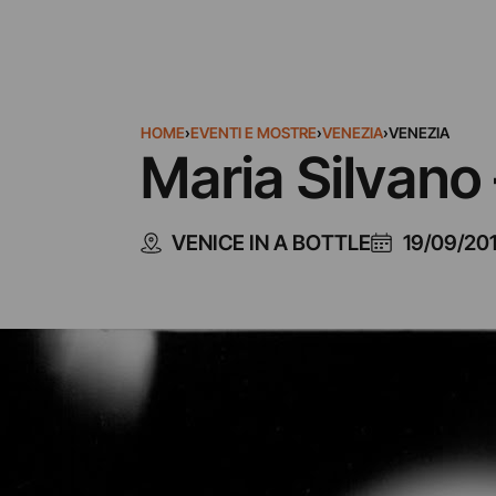
HOME
›
EVENTI E MOSTRE
›
VENEZIA
›
VENEZIA
Maria Silvano 
VENICE IN A BOTTLE
19/09/20