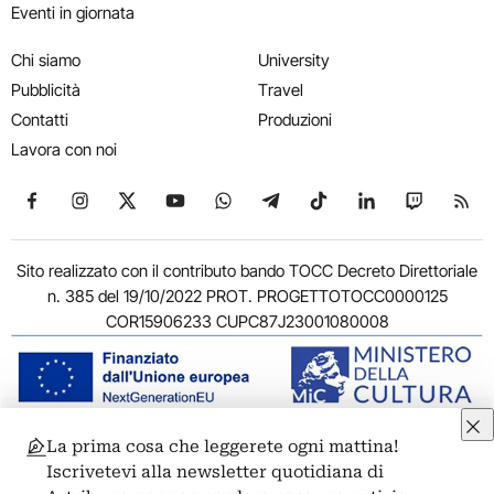
Eventi in giornata
Chi siamo
University
Pubblicità
Travel
Contatti
Produzioni
Lavora con noi
Seguici su Facebook
Seguici su Instagram
Seguici su X
Seguici su YouTube
Seguici su WhatsApp
Seguici su Telegram
Seguici su TikTok
Seguici su Link
Seguici su
Segui
Sito realizzato con il contributo bando TOCC Decreto Direttoriale
n. 385 del 19/10/2022 PROT. PROGETTOTOCC0000125
COR15906233 CUPC87J23001080008
La prima cosa che leggerete ogni mattina!
© 2011-2026 ARTRIBUNE srl – Corso Vittorio Emanuele II, 287 –
Iscrivetevi alla newsletter quotidiana di
00186 Roma - P.I. 11381581005