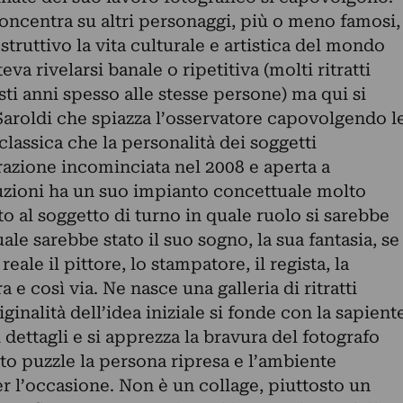
oncentra su altri personaggi, più o meno famosi,
ruttivo la vita culturale e artistica del mondo
va rivelarsi banale o ripetitiva (molti ritratti
esti anni spesso alle stesse persone) ma qui si
i Saroldi che spiazza l’osservatore capovolgendo l
 classica che la personalità dei soggetti
razione incominciata nel 2008 e aperta a
uzioni ha un suo impianto concettuale molto
to al soggetto di turno in quale ruolo si sarebbe
ale sarebbe stato il suo sogno, la sua fantasia, se
reale il pittore, lo stampatore, il regista, la
a e così via. Ne nasce una galleria di ritratti
iginalità dell’idea iniziale si fonde con la sapient
 dettagli e si apprezza la bravura del fotografo
to puzzle la persona ripresa e l’ambiente
r l’occasione. Non è un collage, piuttosto un