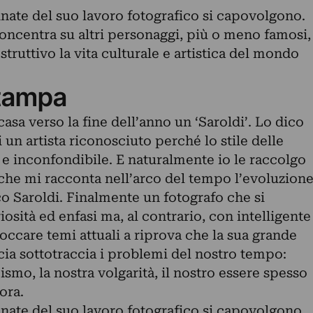
inate del suo lavoro fotografico si capovolgono.
oncentra su altri personaggi, più o meno famosi,
ruttivo la vita culturale e artistica del mondo
tampa
asa verso la fine dell’anno un ‘Saroldi’. Lo dico
 un artista riconosciuto perché lo stile delle
 e inconfondibile. E naturalmente io le raccolgo
 che mi racconta nell’arco del tempo l’evoluzion
rco Saroldi. Finalmente un fotografo che si
osità ed enfasi ma, al contrario, con intelligente
occare temi attuali a riprova che la sua grande
ia sottotraccia i problemi del nostro tempo:
smo, la nostra volgarità, il nostro essere spesso
ora.
inate del suo lavoro fotografico si capovolgono.