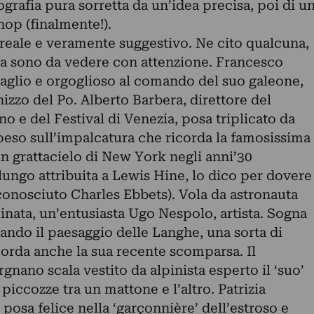
ografia pura sorretta da un’idea precisa, poi di u
hop (finalmente!).
surreale e veramente suggestivo. Ne cito qualcuna,
ra sono da vedere con attenzione. Francesco
raglio e orgoglioso al comando del suo galeone,
hizzo del Po. Alberto Barbera, direttore del
 e del Festival di Venezia, posa triplicato da
peso sull’impalcatura che ricorda la famosissima
un grattacielo di New York negli anni’30
ungo attribuita a Lewis Hine, lo dico per dovere
conosciuto Charles Ebbets). Vola da astronauta
inata, un’entusiasta Ugo Nespolo, artista. Sogna
ndo il paesaggio delle Langhe, una sorta di
corda anche la sua recente scomparsa. Il
nano scala vestito da alpinista esperto il ‘suo’
piccozze tra un mattone e l’altro. Patrizia
osa felice nella ‘garçonnière’ dell’estroso e