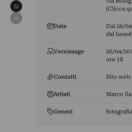
via Bolog
Condividi su WhatsApp
(Clicca q
Condividi su Email
Date
Dal
26/04
dal luned
Vernissage
26/04/20
ore 18
Contatti
Sito web
Artisti
Marco Sa
Generi
fotografi