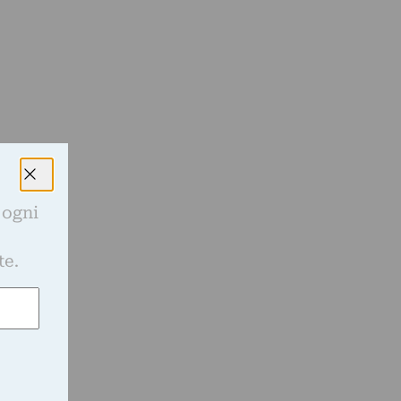
 ogni
e
te.