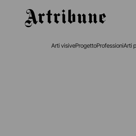
Artribune
Arti visive
Progetto
Professioni
Arti 