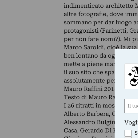
indimenticato architetto M
altre fotografie, dove imm
sommano per dar luogo ad 
protagonisti (Farinetti, G
per non fare nomi?). Mi pia
Marco Saroldi, cioè la sua 
ben lontano da ogni tentazi
mette a piene mani nei su
il suo sito che spazia da p
assolutamente personale c
Mauro Raffini 2014
Testo di Mauro Raffini
Nom
I 26 ritratti in mostra: F
(Obbli
Alberto Barbera, Guido Ba
Nome
Alessandro Bulgini, France
Vogl
Casa, Gerardo Di Fonzo, D
S