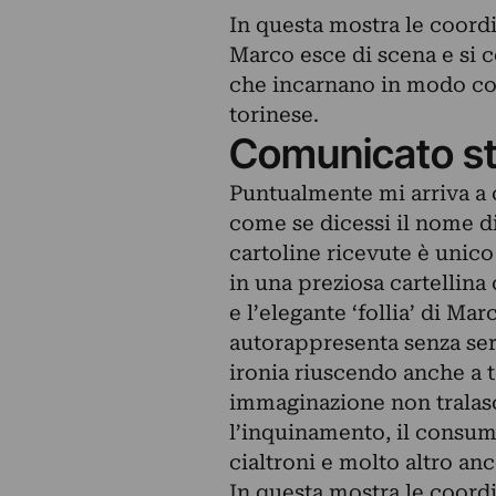
In questa mostra le coord
Marco esce di scena e si c
che incarnano in modo cost
torinese.
Comunicato s
Puntualmente mi arriva a c
come se dicessi il nome di
cartoline ricevute è unico
in una preziosa cartellina
e l’elegante ‘follia’ di Ma
autorappresenta senza seri
ironia riuscendo anche a t
immaginazione non tralasc
l’inquinamento, il consumi
cialtroni e molto altro anc
In questa mostra le coord