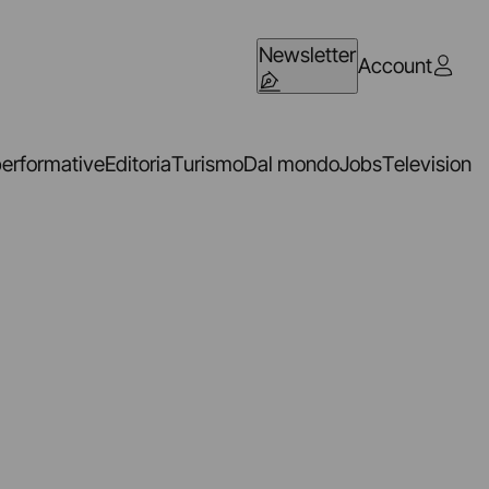
Newsletter
Account
performative
Editoria
Turismo
Dal mondo
Jobs
Television