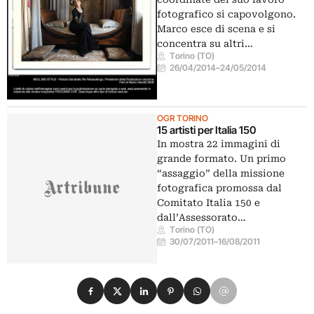
fotografico si capovolgono.
Marco esce di scena e si
concentra su altri…
Torino (TO)
26/04/2014
–
24/05/2014
OGR TORINO
15 artisti per Italia 150
In mostra 22 immagini di
grande formato. Un primo
“assaggio” della missione
fotografica promossa dal
Comitato Italia 150 e
dall’Assessorato…
Torino (TO)
30/07/2011
–
16/08/2011
Condividi su Facebook
Condividi su X
Condividi su LinkedIn
Condividi su Pinterest
Condividi su WhatsApp
Condividi su Email