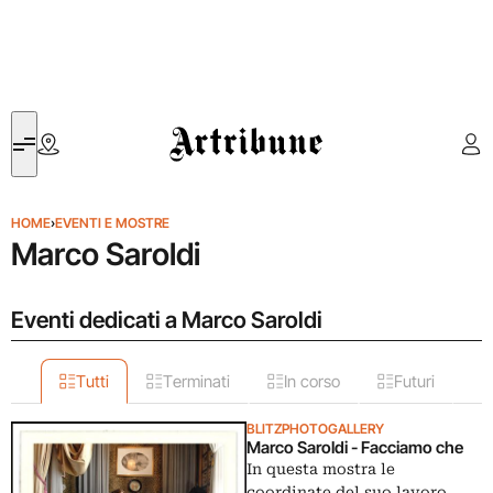
Artribune
HOME
›
EVENTI E MOSTRE
Marco Saroldi
Eventi dedicati a Marco Saroldi
Tutti
Terminati
In corso
Futuri
BLITZPHOTOGALLERY
Marco Saroldi - Facciamo che
In questa mostra le
coordinate del suo lavoro