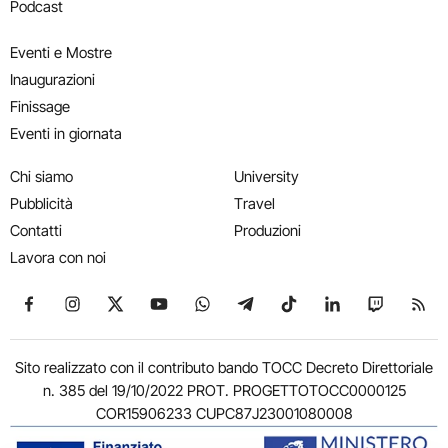
Podcast
Eventi e Mostre
Inaugurazioni
Finissage
Eventi in giornata
Chi siamo
University
Pubblicità
Travel
Contatti
Produzioni
Lavora con noi
Seguici su Facebook
Seguici su Instagram
Seguici su X
Seguici su YouTube
Seguici su WhatsApp
Seguici su Telegram
Seguici su TikTok
Seguici su Link
Seguici su
Segui
Sito realizzato con il contributo bando TOCC Decreto Direttoriale
n. 385 del 19/10/2022 PROT. PROGETTOTOCC0000125
COR15906233 CUPC87J23001080008