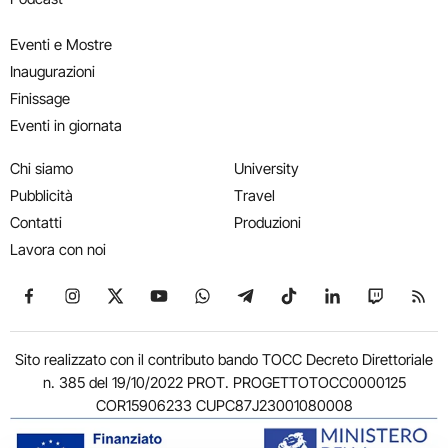
Eventi e Mostre
Inaugurazioni
Finissage
Eventi in giornata
Chi siamo
University
Pubblicità
Travel
Contatti
Produzioni
Lavora con noi
Seguici su Facebook
Seguici su Instagram
Seguici su X
Seguici su YouTube
Seguici su WhatsApp
Seguici su Telegram
Seguici su TikTok
Seguici su Link
Seguici su
Segui
Sito realizzato con il contributo bando TOCC Decreto Direttoriale
n. 385 del 19/10/2022 PROT. PROGETTOTOCC0000125
COR15906233 CUPC87J23001080008