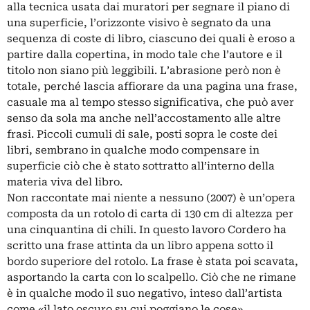
alla tecnica usata dai muratori per segnare il piano di
una superficie, l’orizzonte visivo è segnato da una
sequenza di coste di libro, ciascuno dei quali è eroso a
partire dalla copertina, in modo tale che l’autore e il
titolo non siano più leggibili. L’abrasione però non è
totale, perché lascia affiorare da una pagina una frase,
casuale ma al tempo stesso significativa, che può aver
senso da sola ma anche nell’accostamento alle altre
frasi. Piccoli cumuli di sale, posti sopra le coste dei
libri, sembrano in qualche modo compensare in
superficie ciò che è stato sottratto all’interno della
materia viva del libro.
Non raccontate mai niente a nessuno (2007) è un’opera
composta da un rotolo di carta di 130 cm di altezza per
una cinquantina di chili. In questo lavoro Cordero ha
scritto una frase attinta da un libro appena sotto il
bordo superiore del rotolo. La frase è stata poi scavata,
asportando la carta con lo scalpello. Ciò che ne rimane
è in qualche modo il suo negativo, inteso dall’artista
come «il lato oscuro su cui poggiano le cose».