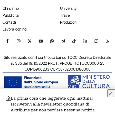
Chi siamo
University
Pubblicità
Travel
Contatti
Produzioni
Lavora con noi
Seguici su Facebook
Seguici su Instagram
Seguici su X
Seguici su YouTube
Seguici su WhatsApp
Seguici su Telegram
Seguici su TikTok
Seguici su Link
Seguici su
Segui
Sito realizzato con il contributo bando TOCC Decreto Direttoriale
n. 385 del 19/10/2022 PROT. PROGETTOTOCC0000125
COR15906233 CUPC87J23001080008
La prima cosa che leggerete ogni mattina!
© 2011-2026 ARTRIBUNE srl – Corso Vittorio Emanuele II, 287 –
Iscrivetevi alla newsletter quotidiana di
00186 Roma - P.I. 11381581005
Artribune per non perdere nessuna notizia
Privacy: Responsabile della protezione dei dati personali