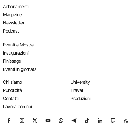
Abbonamenti
Magazine
Newsletter
Podcast
Eventi e Mostre
Inaugurazioni
Finissage
Eventi in giornata
Chi siamo
University
Pubblicità
Travel
Contatti
Produzioni
Lavora con noi
Seguici su Facebook
Seguici su Instagram
Seguici su X
Seguici su YouTube
Seguici su WhatsApp
Seguici su Telegram
Seguici su TikTok
Seguici su Link
Seguici su
Segui