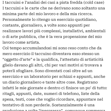
I taccuini e l’analisi dei casi a pista fredda (cold case)
I taccuini e le carte che ne derivano sono soltanto una
minima parte del mio lavoro e della mia ricerca.
Personalmente lo ritengo un esercizio quotidiano,
costante, giornaliero, a volte sono appunti per
realizzare lavori più complessi, installativi, ambientali
o di arte pubblica, che è la vera propensione del mio
lavoro come artista.
Col tempo accumulandosi mi sono reso conto che da
mero esercizio il taccuino diventava esso stesso un
“oggetto d’arte” e la qualifica, l’attestato di artisticità
glielo davano gli altri, chi per vari motivi si trovava a
poterli sfogliare. Sono diventati così oltre ad un
esercizio e un laboratorio per schizzi e appunti, anche
un diario giornaliero e tante altre cose. Registrano
infatti le mie giornate e dentro ci finisce un po' di tutto:
ritagli, appunti, date, numeri di telefono, liste della
spesa, testi, cose che voglio ricordare, appuntare nel
tentativo di non perderle. Sostanzialmente è una
produzione a volte “inespressa”, comunque sommersa