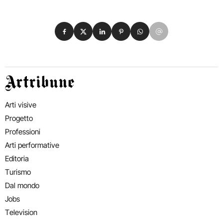
Condividi su Facebook
Condividi su X
Condividi su LinkedIn
Condividi su Pinterest
Condividi su WhatsApp
Condividi su Email
Artribune
Arti visive
Progetto
Professioni
Arti performative
Editoria
Turismo
Dal mondo
Jobs
Television