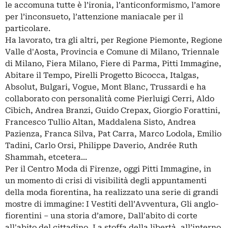
le accomuna tutte è l’ironia, l’anticonformismo, l’amore
per l’inconsueto, l’attenzione maniacale per il
particolare.
Ha lavorato, tra gli altri, per Regione Piemonte, Regione
Valle d'Aosta, Provincia e Comune di Milano, Triennale
di Milano, Fiera Milano, Fiere di Parma, Pitti Immagine,
Abitare il Tempo, Pirelli Progetto Bicocca, Italgas,
Absolut, Bulgari, Vogue, Mont Blanc, Trussardi e ha
collaborato con personalità come Pierluigi Cerri, Aldo
Cibich, Andrea Branzi, Guido Crepax, Giorgio Forattini,
Francesco Tullio Altan, Maddalena Sisto, Andrea
Pazienza, Franca Silva, Pat Carra, Marco Lodola, Emilio
Tadini, Carlo Orsi, Philippe Daverio, Andrée Ruth
Shammah, etcetera...
Per il Centro Moda di Firenze, oggi Pitti Immagine, in
un momento di crisi di visibilità degli appuntamenti
della moda fiorentina, ha realizzato una serie di grandi
mostre di immagine: I Vestiti dell’Avventura, Gli anglo-
fiorentini – una storia d’amore, Dall'abito di corte
all'abito del cittadino, La stoffa della libertà, all’interno