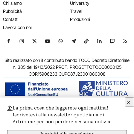
Chi siamo
University
Pubblicità
Travel
Contatti
Produzioni
Lavora con noi
Seguici su Facebook
Seguici su Instagram
Seguici su X
Seguici su YouTube
Seguici su WhatsApp
Seguici su Telegram
Seguici su TikTok
Seguici su Link
Seguici su
Segui
Sito realizzato con il contributo bando TOCC Decreto Direttoriale
n. 385 del 19/10/2022 PROT. PROGETTOTOCC0000125
COR15906233 CUPC87J23001080008
La prima cosa che leggerete ogni mattina!
© 2011-2026 ARTRIBUNE srl – Corso Vittorio Emanuele II, 287 –
Iscrivetevi alla newsletter quotidiana di
00186 Roma - P.I. 11381581005
Artribune per non perdere nessuna notizia
Privacy: Responsabile della protezione dei dati personali
ARTRIBUNE srl – Corso Vittorio Emanuele II, 287 – 00186 Roma