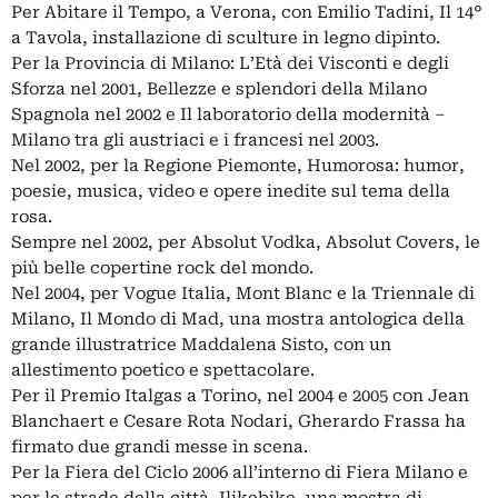
Per Abitare il Tempo, a Verona, con Emilio Tadini, Il 14°
a Tavola, installazione di sculture in legno dipinto.
Per la Provincia di Milano: L’Età dei Visconti e degli
Sforza nel 2001, Bellezze e splendori della Milano
Spagnola nel 2002 e Il laboratorio della modernità –
Milano tra gli austriaci e i francesi nel 2003.
Nel 2002, per la Regione Piemonte, Humorosa: humor,
poesie, musica, video e opere inedite sul tema della
rosa.
Sempre nel 2002, per Absolut Vodka, Absolut Covers, le
più belle copertine rock del mondo.
Nel 2004, per Vogue Italia, Mont Blanc e la Triennale di
Milano, Il Mondo di Mad, una mostra antologica della
grande illustratrice Maddalena Sisto, con un
allestimento poetico e spettacolare.
Per il Premio Italgas a Torino, nel 2004 e 2005 con Jean
Blanchaert e Cesare Rota Nodari, Gherardo Frassa ha
firmato due grandi messe in scena.
Per la Fiera del Ciclo 2006 all’interno di Fiera Milano e
per le strade della città, Ilikebike, una mostra di