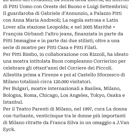
di Pitti Uomo con Oreste del Buono e Luigi Settembrini;
Il guardaroba di Gabriele d’Annunzio, a Palazzo Pitti
con Anna Maria Andreoli; La regola estrosa e Latin
Lover alla stazione Leopolda; e nel 2005 Marithé +
François Girbaud: l’altro jeans, finanziata in parte da
Pitti Immagine e in parte dai due stilisti; oltre a una
serie di mostre per Pitti Casa e Pitti Filati.
Per Pitti Bimbo, in collaborazione con Rizzoli, ha ideato
una mostra intitolata Buon compleanno Corrierino per
celebrare gli ottant’anni del Corriere dei Piccoli.
Allestita prima a Firenze e poi al Castello Sforzesco di
Milano totalizzò circa 120.000 visitatori.
Per Bulgari, mostre internazionali a Basilea, Milano,
Bologna, Roma, Chicago, Los Angeles, Tokyo, Osaka e
Istanbul.
Per il Teatro Parenti di Milano, nel 1997, cura La donna
con-turbante, venticinque tra le donne più importanti
di Milano ritratte da Franca Silva in un omaggio a J.Van
Eyck.