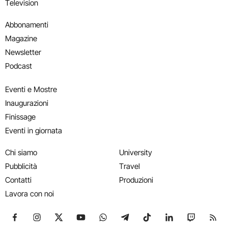
Television
Abbonamenti
Magazine
Newsletter
Podcast
Eventi e Mostre
Inaugurazioni
Finissage
Eventi in giornata
Chi siamo
University
Pubblicità
Travel
Contatti
Produzioni
Lavora con noi
Seguici su Facebook
Seguici su Instagram
Seguici su X
Seguici su YouTube
Seguici su WhatsApp
Seguici su Telegram
Seguici su TikTok
Seguici su Link
Seguici su
Segui