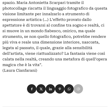
spazio. Maria Antonietta Scarpari tramite il
photocollage riscatta il linguaggio fotografico da questa
visione limitante per innalzarlo a strumento di
espressione artistica (…) L’effetto provato dallo
spettatore è di trovarsi al confine tra sogno e realtà, ci
si muove in un mondo fiabesco, onirico, ma quale
strumento, se non quello fotografico, potrebbe rendere
più viva e reale una dimensione interiore, nascosta,
legata al passato, il quale, grazie alla sensibilità
dell’artista, viene riattualizzato? La fantasia viene così
calata nella realtà, creando una metafora di quell’opera
magica che è la vita”.
(Laura Cianfarani)
Condividi su Facebook
Condividi su X
Condividi su LinkedIn
Condividi su Pinterest
Condividi su WhatsApp
Condividi su Email