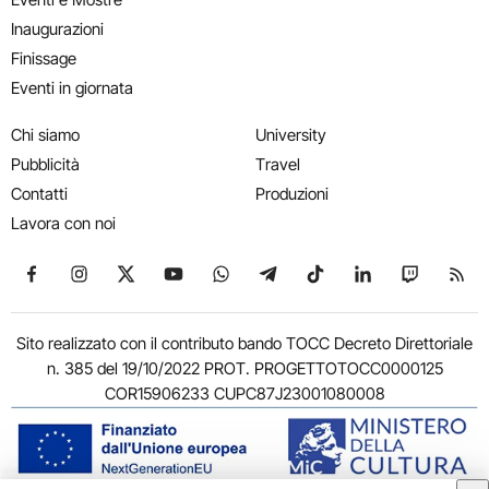
Inaugurazioni
Finissage
Eventi in giornata
Chi siamo
University
Pubblicità
Travel
Contatti
Produzioni
Lavora con noi
Seguici su Facebook
Seguici su Instagram
Seguici su X
Seguici su YouTube
Seguici su WhatsApp
Seguici su Telegram
Seguici su TikTok
Seguici su Link
Seguici su
Segui
Sito realizzato con il contributo bando TOCC Decreto Direttoriale
n. 385 del 19/10/2022 PROT. PROGETTOTOCC0000125
COR15906233 CUPC87J23001080008