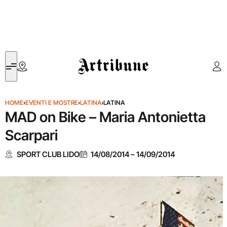
Artribune
HOME
›
EVENTI E MOSTRE
›
LATINA
›
LATINA
MAD on Bike – Maria Antonietta
Scarpari
SPORT CLUB LIDO
14/08/2014
–
14/09/2014