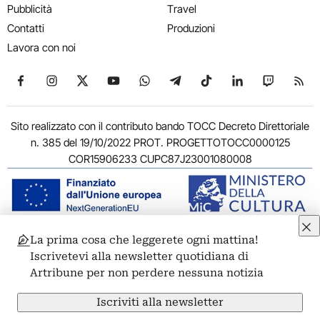
Pubblicità
Travel
Contatti
Produzioni
Lavora con noi
Seguici su Facebook
Seguici su Instagram
Seguici su X
Seguici su YouTube
Seguici su WhatsApp
Seguici su Telegram
Seguici su TikTok
Seguici su Link
Seguici su
Segui
Sito realizzato con il contributo bando TOCC Decreto Direttoriale
n. 385 del 19/10/2022 PROT. PROGETTOTOCC0000125
COR15906233 CUPC87J23001080008
La prima cosa che leggerete ogni mattina!
© 2011-2026 ARTRIBUNE srl – Corso Vittorio Emanuele II, 287 –
Iscrivetevi alla newsletter quotidiana di
00186 Roma - P.I. 11381581005
Artribune per non perdere nessuna notizia
Privacy: Responsabile della protezione dei dati personali
ARTRIBUNE srl – Corso Vittorio Emanuele II, 287 – 00186 Roma
Iscriviti alla newsletter
Termini e condizioni
Privacy Policy
Cookie Policy
Credits