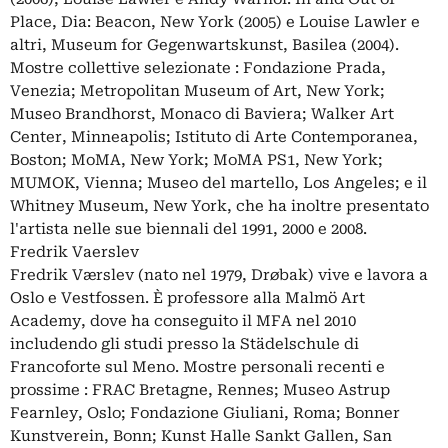
Place, Dia: Beacon, New York (2005) e Louise Lawler e
altri, Museum for Gegenwartskunst, Basilea (2004).
Mostre collettive selezionate : Fondazione Prada,
Venezia; Metropolitan Museum of Art, New York;
Museo Brandhorst, Monaco di Baviera; Walker Art
Center, Minneapolis; Istituto di Arte Contemporanea,
Boston; MoMA, New York; MoMA PS1, New York;
MUMOK, Vienna; Museo del martello, Los Angeles; e il
Whitney Museum, New York, che ha inoltre presentato
l'artista nelle sue biennali del 1991, 2000 e 2008.
Fredrik Vaerslev
Fredrik Værslev (nato nel 1979, Drøbak) vive e lavora a
Oslo e Vestfossen. È professore alla Malmö Art
Academy, dove ha conseguito il MFA nel 2010
includendo gli studi presso la Städelschule di
Francoforte sul Meno. Mostre personali recenti e
prossime : FRAC Bretagne, Rennes; Museo Astrup
Fearnley, Oslo; Fondazione Giuliani, Roma; Bonner
Kunstverein, Bonn; Kunst Halle Sankt Gallen, San