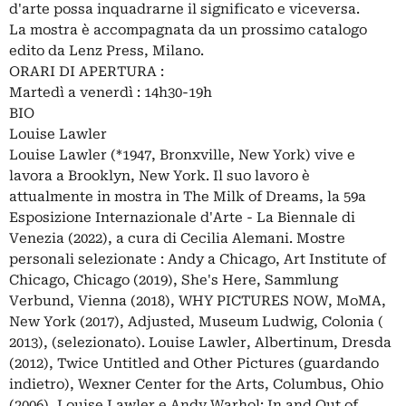
d'arte possa inquadrarne il significato e viceversa.
La mostra è accompagnata da un prossimo catalogo
edito da Lenz Press, Milano.
ORARI DI APERTURA :
Martedì a venerdì : 14h30-19h
BIO
Louise Lawler
Louise Lawler (*1947, Bronxville, New York) vive e
lavora a Brooklyn, New York. Il suo lavoro è
attualmente in mostra in The Milk of Dreams, la 59a
Esposizione Internazionale d'Arte - La Biennale di
Venezia (2022), a cura di Cecilia Alemani. Mostre
personali selezionate : Andy a Chicago, Art Institute of
Chicago, Chicago (2019), She's Here, Sammlung
Verbund, Vienna (2018), WHY PICTURES NOW, MoMA,
New York (2017), Adjusted, Museum Ludwig, Colonia (
2013), (selezionato). Louise Lawler, Albertinum, Dresda
(2012), Twice Untitled and Other Pictures (guardando
indietro), Wexner Center for the Arts, Columbus, Ohio
(2006), Louise Lawler e Andy Warhol: In and Out of