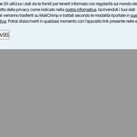
e Srl utilizza i dati da te forniti per tenerti informato con regolarità sul mondo del
petto della privacy come indicato nella
nostra informativa
. Iscrivendoti i tuoi dati
i verranno trasferiti su MailChimp e trattati secondo le modalità riportate in
que
tiva
. Potrai disiscriverti in qualsiasi momento con l'apposito link presente nelle 
viti