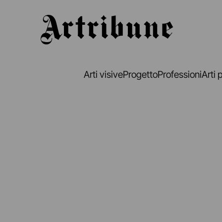
Artribune
Arti visive
Progetto
Professioni
Arti 