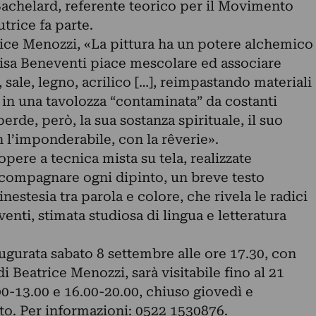
Bachelard, referente teorico per il Movimento
utrice fa parte.
rice Menozzi, «La pittura ha un potere alchemico
Lisa Beneventi piace mescolare ed associare
 sale, legno, acrilico […], reimpastando materiali
 in una tavolozza “contaminata” da costanti
erde, però, la sua sostanza spirituale, il suo
 l’imponderabile, con la rêverie».
opere a tecnica mista su tela, realizzate
ccompagnare ogni dipinto, un breve testo
nestesia tra parola e colore, che rivela le radici
enti, stimata studiosa di lingua e letteratura
ugurata sabato 8 settembre alle ore 17.30, con
i Beatrice Menozzi, sarà visitabile fino al 21
0-13.00 e 16.00-20.00, chiuso giovedì e
to. Per informazioni: 0522 1530876.