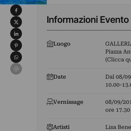
Condividi su Facebook
Informazioni Evento
Condividi su X
Condividi su LinkedIn
Condividi su Pinterest
Luogo
GALLERI
Piazza An
Condividi su WhatsApp
(Clicca q
Condividi su Email
Date
Dal
08/09
10.00-13.
Vernissage
08/09/20
ore 17.30
Artisti
Lisa Bene