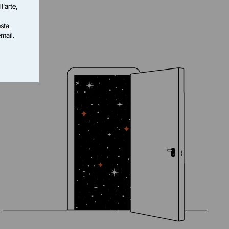
l'arte,
sta
email.