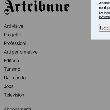
Artribune
Artribun
nel ris
personal
informa
Arti visive
Iscri
Progetto
Professioni
Arti performative
Editoria
Turismo
Dal mondo
Jobs
Television
Abbonamenti