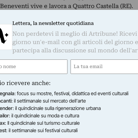
 Beneventi vive e lavora a Quattro Castella (RE).
umerosi corsi di lingua francese, pubblicati dall
i è recentemente avvicinata alla pittura, sua
Lettera, la newsletter quotidiana
une esperienze, si è accostata al Movimento
Non perdetevi il meglio di Artribune! Ricevi
glie spunti di riflessione e approfondimento a le
giorno un'e-mail con gli articoli del giorno 
no alla rêverie, il riferimento ai quattro
partecipa alla discussione sul mondo dell'ar
 aria, terra e fuoco - e la trasfigurazione del
e
Email
ffascinata dall’uso del colore puro e della pittura
i plastica liricità a momenti caratterizzati dalla
ired)
(Required)
ormale, suggerendo misteriose corrispondenze
io ricevere anche:
 poesie.
egnala
: focus su mostre, festival, didattica ed eventi culturali
ncanti
: il settimanale sul mercato dell'arte
ender
: il quindicinale sulla rigenerazione urbana
ailor
: il quindicinale su moda e cultura
ax
: Il quindicinale sul turismo culturale
est
: il settimanale sui festival culturali