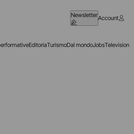
Newsletter
Account
performative
Editoria
Turismo
Dal mondo
Jobs
Television