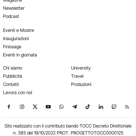
Newsletter
Podcast
Eventi e Mostre
Inaugurazioni
Finissage
Eventi in giornata
Chi siamo
University
Pubblicità
Travel
Contatti
Produzioni
Lavora con noi
Seguici su Facebook
Seguici su Instagram
Seguici su X
Seguici su YouTube
Seguici su WhatsApp
Seguici su Telegram
Seguici su TikTok
Seguici su Link
Seguici su
Segui
Sito realizzato con il contributo bando TOCC Decreto Direttoriale
n. 385 del 19/10/2022 PROT. PROGETTOTOCC0000125