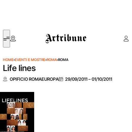
Artribune
HOME
›
EVENTI E MOSTRE
›
ROMA
›
ROMA
Life lines
OPIFICIO ROMAEUROPA
29/09/2011
–
01/10/2011