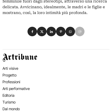
femminile fuori dagli stereotipi, attraverso una ricerca
delicata. Avvicinano, idealmente, le madri e le figlie e
mostrano, così, la loro intimità più profonda.
Condividi su Facebook
Condividi su X
Condividi su LinkedIn
Condividi su Pinterest
Condividi su WhatsApp
Condividi su Email
Artribune
Arti visive
Progetto
Professioni
Arti performative
Editoria
Turismo
Dal mondo