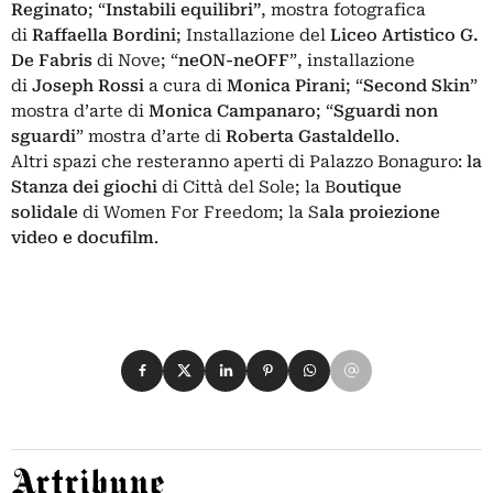
Reginato
; “
Instabili equilibri”
, mostra fotografica
di
Raffaella Bordini
; Installazione del
Liceo Artistico G.
De Fabris
di Nove; “
neON-neOFF
”, installazione
di
Joseph Rossi
a cura di
Monica Pirani
; “
Second Skin
”
mostra d’arte di
Monica Campanaro
; “
Sguardi non
sguardi
” mostra d’arte di
Roberta Gastaldello
.
Altri spazi che resteranno aperti di Palazzo Bonaguro:
la
Stanza dei giochi
di Città del Sole; la B
outique
solidale
di
Women
For
Freedom
; la S
ala proiezione
video e docufilm
.
Condividi su Facebook
Condividi su X
Condividi su LinkedIn
Condividi su Pinterest
Condividi su WhatsApp
Condividi su Email
Artribune