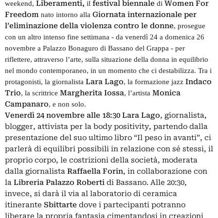
Liberamenti,
festi
val biennale
Women
For
weekend,
il
di
Freedom
Giornata internazionale per
nato intorno alla
l’eliminazione della violenza contro le donne
, prosegue
con un altro intenso fine settimana -
da venerdì 24 a domenica 26
novembre a Palazzo Bonaguro di Bassano del Grappa
- per
riflettere, attraverso l’arte, sulla situazione della donna in equilibrio
nel mondo contemporaneo, in un momento che ci destabilizza. Tra i
Lara Lago
Indaco
protagonisti, la giornalista
, la formazione jazz
Trio
Margherita Iossa
Monica
, la scrittrice
, l’artista
Campanaro
, e non solo.
Venerdì 24 novembre
alle 18:30 Lara Lago
, giornalista,
blogger, attivista per la body positivity, partendo dalla
presentazione del suo ultimo libro “Il peso in avanti”, ci
parlerà di equilibri possibili in relazione con sé stessi, il
proprio corpo, le costrizioni della società, moderata
dalla giornalista
Raffaella Forin
, in collaborazione con
la
Libreria Palazzo Roberti
di Bassano. Alle 20:30,
invece, si darà il via al laboratorio di ceramica
itinerante
Sbittarte
dove i partecipanti potranno
liberare la propria fantasia cimentandosi in creazioni