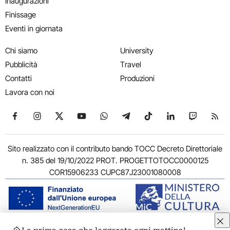
Inaugurazioni
Finissage
Eventi in giornata
Chi siamo
University
Pubblicità
Travel
Contatti
Produzioni
Lavora con noi
Seguici su Facebook
Seguici su Instagram
Seguici su X
Seguici su YouTube
Seguici su WhatsApp
Seguici su Telegram
Seguici su TikTok
Seguici su Link
Seguici su
Segui
Sito realizzato con il contributo bando TOCC Decreto Direttoriale
n. 385 del 19/10/2022 PROT. PROGETTOTOCC0000125
COR15906233 CUPC87J23001080008