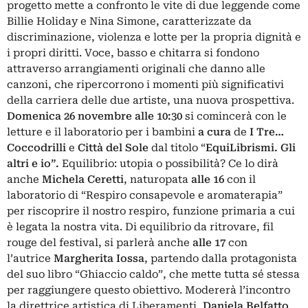
progetto mette a confronto le vite di due leggende come
Billie Holiday e Nina Simone, caratterizzate da
discriminazione, violenza e lotte per la propria dignità e
i propri diritti. Voce, basso e chitarra si fondono
attraverso arrangiamenti originali che danno alle
canzoni, che ripercorrono i momenti più significativi
della carriera delle due artiste, una nuova prospettiva.
Domenica 26 novembre
alle 10:30
si comincerà con le
letture e il laboratorio per i bambini
a cura
de
I Tre…
Coccodrilli
e
Città del Sole
dal titolo “
EquiLibrismi. Gli
altri e io”.
Equilibrio: utopia o possibilità? Ce lo dirà
anche
Michela Ceretti
, naturopata
alle 16
con il
laboratorio di “Respiro consapevole e aromaterapia”
per riscoprire il nostro respiro, funzione primaria a cui
è legata la nostra vita. Di equilibrio da ritrovare, fil
rouge del festival, si parlerà anche
alle 17
con
l’autrice
Margherita Iossa
, partendo dalla protagonista
del suo libro “Ghiaccio caldo”, che mette tutta sé stessa
per raggiungere questo obiettivo. Modererà l’incontro
la direttrice artistica di Liberamenti,
Daniela Belfatto
.