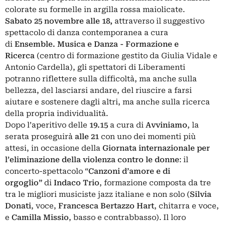
colorate su formelle in argilla rossa maiolicate.
Sabato 25 novembre
alle 18,
attraverso il suggestivo
spettacolo di danza contemporanea a cura
di
Ensemble. Musica e Danza - Formazione e
Ricerca
(centro di formazione gestito da Giulia Vidale e
Antonio Cardella), gli spettatori di Liberamenti
potranno riflettere sulla difficoltà, ma anche sulla
bellezza, del lasciarsi andare, del riuscire a farsi
aiutare e sostenere dagli altri, ma anche sulla ricerca
della propria individualità.
Dopo l’aperitivo delle
19.15
a cura di
Avviniamo
, la
serata proseguirà
alle 21
con uno dei momenti più
attesi, in occasione della
Giornata internazionale per
l’eliminazione della violenza contro le donne
: il
concerto-spettacolo “
Canzoni d’amore e di
orgoglio”
di
Indaco Trio
, formazione composta da tre
tra le migliori musiciste jazz italiane e non solo (
Silvia
Donati
, voce,
Francesca Bertazzo Hart
, chitarra e voce,
e
Camilla Missio
, basso e contrabbasso). Il loro