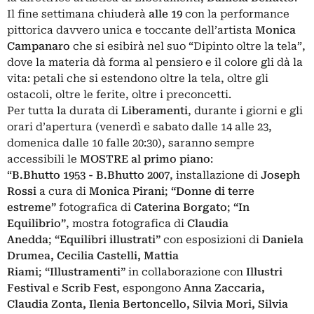
Il fine settimana chiuderà
alle 19
con la performance
pittorica davvero unica e toccante dell’artista
Monica
Campanaro
che si esibirà nel suo “Dipinto oltre la tela”,
dove la materia dà forma al pensiero e il colore gli dà la
vita: petali che si estendono oltre la tela, oltre gli
ostacoli, oltre le ferite, oltre i preconcetti.
Per tutta la durata di
Liberamenti
, durante i giorni e gli
orari d’apertura (venerdì e sabato dalle 14 alle 23,
domenica dalle 10 falle 20:30), saranno sempre
accessibili le
MOSTRE al primo piano
:
“
B.Bhutto 1953 - B.Bhutto 2007
, installazione di
Joseph
Rossi
a cura di
Monica Pirani
;
“Donne di terre
estreme”
fotografica di
Caterina Borgato
;
“In
Equilibrio”
, mostra fotografica di
Claudia
Anedda
;
“Equilibri illustrati”
con esposizioni di
Daniela
Drumea, Cecilia Castelli, Mattia
Riami
;
“Illustramenti”
in collaborazione con
Illustri
Festival
e
Scrib Fest
, espongono
Anna Zaccaria,
Claudia Zonta, Ilenia Bertoncello, Silvia Mori, Silvia