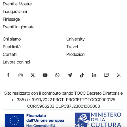
Eventi e Mostre
Inaugurazioni
Finissage
Eventi in giornata
Chi siamo
University
Pubblicità
Travel
Contatti
Produzioni
Lavora con noi
Seguici su Facebook
Seguici su Instagram
Seguici su X
Seguici su YouTube
Seguici su WhatsApp
Seguici su Telegram
Seguici su TikTok
Seguici su Link
Seguici su
Segui
Sito realizzato con il contributo bando TOCC Decreto Direttoriale
n. 385 del 19/10/2022 PROT. PROGETTOTOCC0000125
COR15906233 CUPC87J23001080008