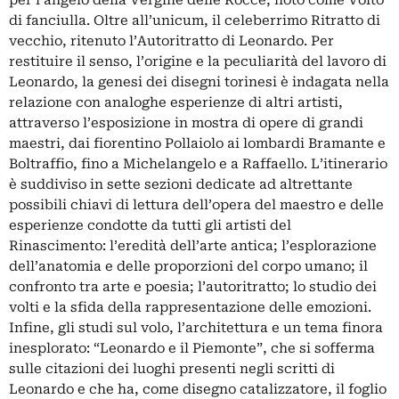
per l’angelo della Vergine delle Rocce, noto come Volto
di fanciulla. Oltre all’unicum, il celeberrimo Ritratto di
vecchio, ritenuto l’Autoritratto di Leonardo. Per
restituire il senso, l’origine e la peculiarità del lavoro di
Leonardo, la genesi dei disegni torinesi è indagata nella
relazione con analoghe esperienze di altri artisti,
attraverso l’esposizione in mostra di opere di grandi
maestri, dai fiorentino Pollaiolo ai lombardi Bramante e
Boltraffio, fino a Michelangelo e a Raffaello. L’itinerario
è suddiviso in sette sezioni dedicate ad altrettante
possibili chiavi di lettura dell’opera del maestro e delle
esperienze condotte da tutti gli artisti del
Rinascimento: l’eredità dell’arte antica; l’esplorazione
dell’anatomia e delle proporzioni del corpo umano; il
confronto tra arte e poesia; l’autoritratto; lo studio dei
volti e la sfida della rappresentazione delle emozioni.
Infine, gli studi sul volo, l’architettura e un tema finora
inesplorato: “Leonardo e il Piemonte”, che si sofferma
sulle citazioni dei luoghi presenti negli scritti di
Leonardo e che ha, come disegno catalizzatore, il foglio