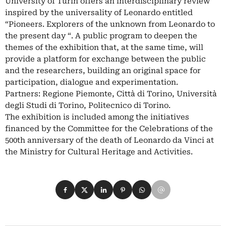
University of Turin offers an interdisciplinary review
inspired by the universality of Leonardo entitled
“Pioneers. Explorers of the unknown from Leonardo to
the present day “. A public program to deepen the
themes of the exhibition that, at the same time, will
provide a platform for exchange between the public
and the researchers, building an original space for
participation, dialogue and experimentation.
Partners: Regione Piemonte, Città di Torino, Università
degli Studi di Torino, Politecnico di Torino.
The exhibition is included among the initiatives
financed by the Committee for the Celebrations of the
500th anniversary of the death of Leonardo da Vinci at
the Ministry for Cultural Heritage and Activities.
Condividi su Facebook
Condividi su X
Condividi su LinkedIn
Condividi su Pinterest
Condividi su WhatsApp
Condividi su Email