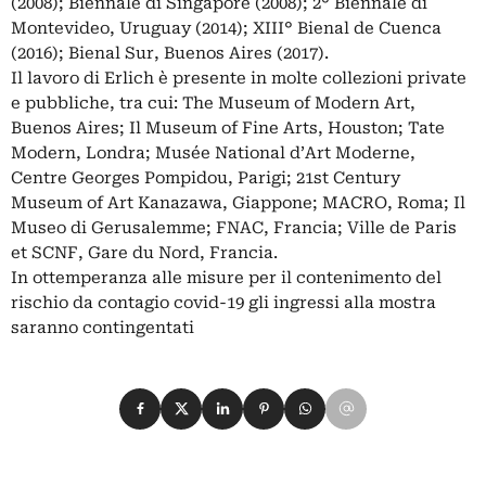
(2008); Biennale di Singapore (2008); 2° Biennale di
Montevideo, Uruguay (2014); XIII° Bienal de Cuenca
(2016); Bienal Sur, Buenos Aires (2017).
Il lavoro di Erlich è presente in molte collezioni private
e pubbliche, tra cui: The Museum of Modern Art,
Buenos Aires; Il Museum of Fine Arts, Houston; Tate
Modern, Londra; Musée National d’Art Moderne,
Centre Georges Pompidou, Parigi; 21st Century
Museum of Art Kanazawa, Giappone; MACRO, Roma; Il
Museo di Gerusalemme; FNAC, Francia; Ville de Paris
et SCNF, Gare du Nord, Francia.
In ottemperanza alle misure per il contenimento del
rischio da contagio covid-19 gli ingressi alla mostra
saranno contingentati
Condividi su Facebook
Condividi su X
Condividi su LinkedIn
Condividi su Pinterest
Condividi su WhatsApp
Condividi su Email