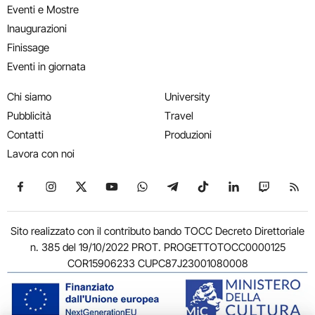
Eventi e Mostre
Inaugurazioni
Finissage
Eventi in giornata
Chi siamo
University
Pubblicità
Travel
Contatti
Produzioni
Lavora con noi
Seguici su Facebook
Seguici su Instagram
Seguici su X
Seguici su YouTube
Seguici su WhatsApp
Seguici su Telegram
Seguici su TikTok
Seguici su Link
Seguici su
Segui
Sito realizzato con il contributo bando TOCC Decreto Direttoriale
n. 385 del 19/10/2022 PROT. PROGETTOTOCC0000125
COR15906233 CUPC87J23001080008