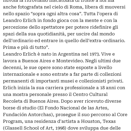
nuvola la ritroviamo inscatolata di fronte a noi ma
anche fotografata nel cielo di Roma, libera di muoversi
nello spazio “sopra ogni altra cosa”. Tutta l’opera di
Leandro Erlich in fondo gioca con la mente e con la
percezione dello spettatore per potere ridefinire gli
spazi della sua quotidianità, per uscire dal mondo
dell’ordinario ed entrare in quello dell’extra-ordinario.
Prima e più di tutto”.
Leandro Erlich è nato in Argentina nel 1973. Vive e
lavora a Buenos Aires e Montevideo. Negli ultimi due
decenni, le sue opere sono state esposte a livello
internazionale e sono entrate a far parte di collezioni
permanenti di importanti musei e collezionisti privati.
Erlich inizia la sua carriera professionale a 18 anni con
una mostra personale presso il Centro Cultural
Recoleta di Buenos Aires. Dopo aver ricevuto diverse
borse di studio (El Fondo Nacional de las Artes,
Fundación Antorchas), prosegue il suo percorso al Core
Program, una residenza d'artista a Houston, Texas
(Glassell School of Art, 1998) dove sviluppa due delle