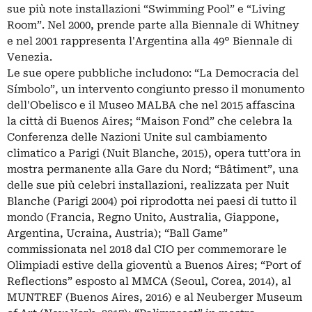
sue più note installazioni “Swimming Pool” e “Living
Room”. Nel 2000, prende parte alla Biennale di Whitney
e nel 2001 rappresenta l'Argentina alla 49° Biennale di
Venezia.
Le sue opere pubbliche includono: “La Democracia del
Símbolo”, un intervento congiunto presso il monumento
dell'Obelisco e il Museo MALBA che nel 2015 affascina
la città di Buenos Aires; “Maison Fond” che celebra la
Conferenza delle Nazioni Unite sul cambiamento
climatico a Parigi (Nuit Blanche, 2015), opera tutt’ora in
mostra permanente alla Gare du Nord; “Bâtiment”, una
delle sue più celebri installazioni, realizzata per Nuit
Blanche (Parigi 2004) poi riprodotta nei paesi di tutto il
mondo (Francia, Regno Unito, Australia, Giappone,
Argentina, Ucraina, Austria); “Ball Game”
commissionata nel 2018 dal CIO per commemorare le
Olimpiadi estive della gioventù a Buenos Aires; “Port of
Reflections” esposto al MMCA (Seoul, Corea, 2014), al
MUNTREF (Buenos Aires, 2016) e al Neuberger Museum