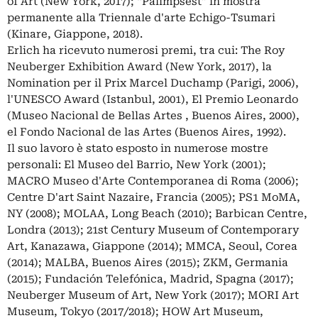
of Art (New York, 2017); “Palimpsest” in mostra
permanente alla Triennale d'arte Echigo-Tsumari
(Kinare, Giappone, 2018).
Erlich ha ricevuto numerosi premi, tra cui: The Roy
Neuberger Exhibition Award (New York, 2017), la
Nomination per il Prix Marcel Duchamp (Parigi, 2006),
l'UNESCO Award (Istanbul, 2001), El Premio Leonardo
(Museo Nacional de Bellas Artes , Buenos Aires, 2000),
el Fondo Nacional de las Artes (Buenos Aires, 1992).
Il suo lavoro è stato esposto in numerose mostre
personali: El Museo del Barrio, New York (2001);
MACRO Museo d'Arte Contemporanea di Roma (2006);
Centre D'art Saint Nazaire, Francia (2005); PS1 MoMA,
NY (2008); MOLAA, Long Beach (2010); Barbican Centre,
Londra (2013); 21st Century Museum of Contemporary
Art, Kanazawa, Giappone (2014); MMCA, Seoul, Corea
(2014); MALBA, Buenos Aires (2015); ZKM, Germania
(2015); Fundación Telefónica, Madrid, Spagna (2017);
Neuberger Museum of Art, New York (2017); MORI Art
Museum, Tokyo (2017/2018); HOW Art Museum,